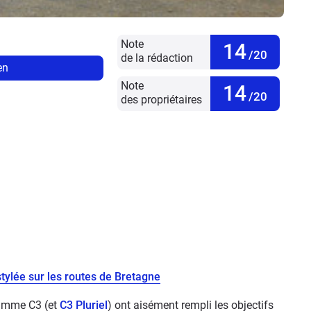
Note
14
/20
de la rédaction
en
Note
14
/20
des propriétaires
stylée sur les routes de Bretagne
 gamme C3 (et
C3 Pluriel
) ont aisément rempli les objectifs