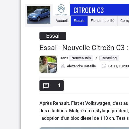
CITROEN C3
Accueil
Essais
Fiches fiabilité
Comp
Essai
Essai - Nouvelle Citroën C3 :
Dans
Nouveautés
/
Restyling
Alexandre Bataille
Le 11/10/20
1
Après Renault, Fiat et Volkswagen, c'est au
des citadines. Malgré un restylage prudent
l'adoption d'un bloc diesel de 110 ch. Test 