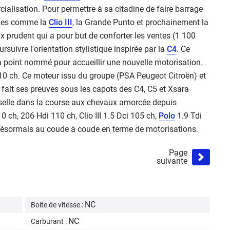
cialisation. Pour permettre à sa citadine de faire barrage
les comme la
Clio III
, la Grande Punto et prochainement la
oix prudent qui a pour but de conforter les ventes (1 100
suivre l'orientation stylistique inspirée par la
C4
. Ce
c à point nommé pour accueillir une nouvelle motorisation.
 110 ch. Ce moteur issu du groupe (PSA Peugeot Citroën) et
 fait ses preuves sous les capots des C4, C5 et Xsara
 selle dans la course aux chevaux amorcée depuis
ch, 206 Hdi 110 ch, Clio III 1.5 Dci 105 ch,
Polo
1.9 Tdi
désormais au coude à coude en terme de motorisations.
Page
suivante
NC
Boite de vitesse :
NC
Carburant :