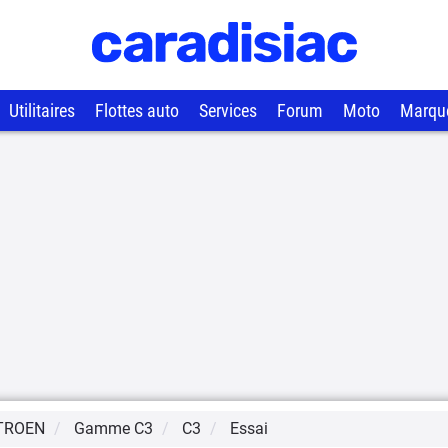
Utilitaires
Flottes auto
Services
Forum
Moto
Marqu
TROEN
Gamme
C3
C3
Essai