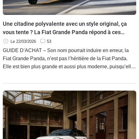
Flottes
Auto
Une citadine polyvalente avec un style original, ça
Services
vous tente ? La Fiat Grande Panda répond à ces
critères. Pour la meilleure version, suivez le guide.
Le 22/03/2026
53
Forum
GUIDE D’ACHAT – Son nom pourrait induire en erreur, la
Fiat Grande Panda, n’est pas l’héritière de la Fiat Panda.
Moto
Elle est bien plus grande et aussi plus moderne, puisqu’elle
reprend la plateforme de la Citroën C3 et ses motorisations.
Marques
Affichant un style original, une belle polyvalence et un tarif
attractif, cette auto méritait un guide d’achat.