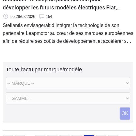
développer les futurs modèles électriques Fiat,
Opel et Peugeot
Le 28/02/2026
154
Stellantis envisagerait d’intégrer la technologie de son
partenaire Leapmotor au cœur de ses marques européennes
afin de réduire ses coûts de développement et accélérer son
virage électrique. Une rupture stratégique, inédite sur le
Vieux Continent.
Toute l'actu par marque/modèle
OK