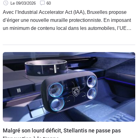
protectionnisme européen automobile ?
Le 09/03/2026
60
Avec l’Industrial Accelerator Act (IAA), Bruxelles propose
d’ériger une nouvelle muraille protectionniste. En imposant
un minimum de contenu local dans les automobiles, l’UE
entend protéger le Made in Europe de l’offensive chinoise.
Une stratégie dont le Maroc pourrait être la faille.
Malgré son lourd déficit, Stellantis ne passe pas