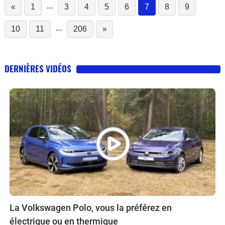
...
«
1
3
4
5
6
7
8
9
(current)
...
10
11
206
»
DERNIÈRES VIDÉOS
La Volkswagen Polo, vous la préférez en
électrique ou en thermique