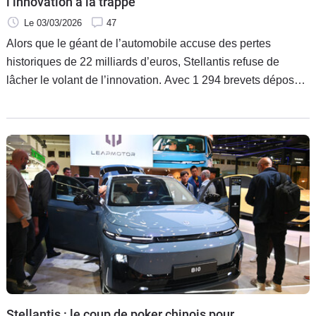
l’innovation à la trappe
Le 03/03/2026
47
Alors que le géant de l’automobile accuse des pertes
historiques de 22 milliards d’euros, Stellantis refuse de
lâcher le volant de l’innovation. Avec 1 294 brevets déposés
l’an dernier, le groupe conserve sa couronne de champion
de l’INPI pour la troisième année consécutive. Entre le
développement de batteries sans lithium et le pari audacieux
des robotaxis pour 2029, le groupe mise sur la R&D histoire
de démontrer qu’il est loin d’être hors-jeu.
Stellantis : le coup de poker chinois pour