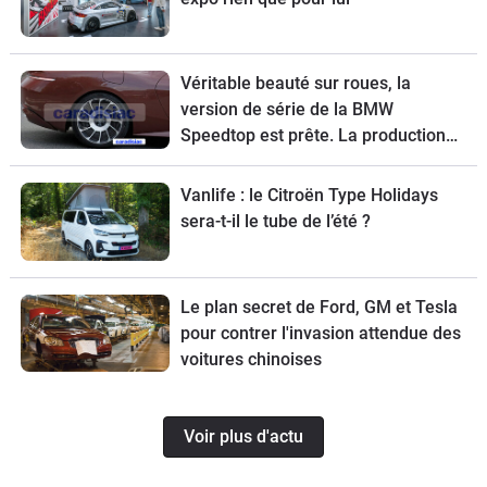
Véritable beauté sur roues, la
version de série de la BMW
Speedtop est prête. La production
de ce break de chasse sera limitée à
70 exemplaires.
Vanlife : le Citroën Type Holidays
sera-t-il le tube de l’été ?
Le plan secret de Ford, GM et Tesla
pour contrer l'invasion attendue des
voitures chinoises
Voir plus d'actu