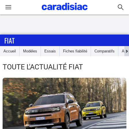
Connexion / Inscription
FIAT
Accueil
Accueil
Modèles
Essais
Fiches fiabilité
Comparatifs
Avi
Actu
TOUTE L'ACTUALITÉ FIAT
Essais
Guide
d'achat
Electriques
Utilitaires