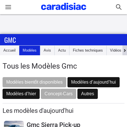
Connexion / Inscription
GMC
Accueil
Accueil
Modèles
Avis
Actu
Fiches techniques
Vidéos
Actu
Tous les Modèles Gmc
Essais
Modèles bientôt disponibles
Modèles d’aujourd’hui
Guide
d'achat
Modèles d’hier
Concept-Cars
Autres
Electriques
Les modèles d'aujourd'hui
Utilitaires
Gmc Sierra Pick-up