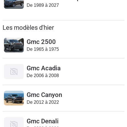
De 1989 à 2027
Flottes
Auto
Les modèles d'hier
Services
Gmc 2500
Forum
De 1965 à 1975
Moto
Gmc Acadia
Marques
De 2006 à 2008
Gmc Canyon
De 2012 à 2022
Gmc Denali