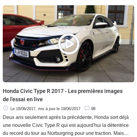
polyvalente. Réalise-t-il vraiment ce tour de force ? C'est ce
que nous sommes allés vérifier en en prenant le volant à
l'est de Dresde, en Allemagne, près de la frontière tchèque.
Honda Civic Type R 2017 - Les premières images
de l'essai en live
Le 18/06/2017
, mis à jour
le 19/06/2017
98
Deux ans seulement après la précédente, Honda sort déjà
une nouvelle Civic Type R qui est aujourd'hui la détentrice
du record du tour au Nürburgring pour une traction. Mais