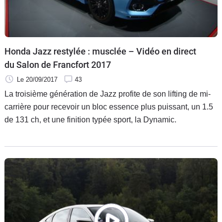
Flottes
Auto
Services
Honda Jazz restylée : musclée – Vidéo en direct
du Salon de Francfort 2017
Forum
Le 20/09/2017
43
La troisième génération de Jazz profite de son lifting de mi-
Moto
carrière pour recevoir un bloc essence plus puissant, un 1.5
de 131 ch, et une finition typée sport, la Dynamic.
Marques