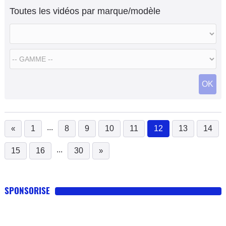
et une Rover 100 de 1997 s'affrontent sur les séquences
Toutes les vidéos par marque/modèle
contre le mur d'Euro NCAP.
OK
...
«
1
8
9
10
11
12
13
14
(current)
...
15
16
30
»
SPONSORISE