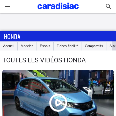
Connexion / Inscription
HONDA
Accueil
Accueil
Modèles
Essais
Fiches fiabilité
Comparatifs
Avi
Actu
TOUTES LES VIDÉOS HONDA
Essais
Guide
d'achat
Electriques
Utilitaires