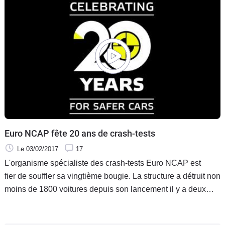
blanche. Début de l’opération séduction avec un premier
essai animé par le 1.5 essence 182 ch.
Euro NCAP fête 20 ans de crash-tests
Le 03/02/2017
17
L'organisme spécialiste des crash-tests Euro NCAP est
fier de souffler sa vingtième bougie. La structure a détruit non
moins de 1800 voitures depuis son lancement il y a deux
décennies. Une vidéo promotionnelle illustre les progrès
réalisés au cours de cette période. La dernière Honda Jazz