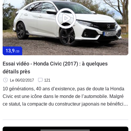
13,9
/20
Essai vidéo - Honda Civic (2017) : à quelques
détails près
Le 06/02/2017
121
10 générations, 40 ans d’existence, pas de doute la Honda
Civic est une icône dans le monde de l’automobile. Malgré
ce statut, la compacte du constructeur japonais ne bénéficie
pas de la même aura auprès de la clientèle notamment en
France. Pour essayer d’inverser cette tendance, Honda
lance cette 10e génération en repartant d’une feuille