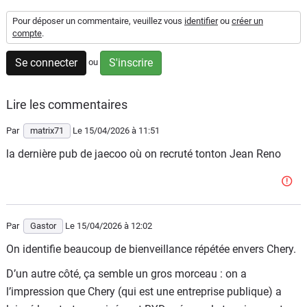
Flottes
Pour déposer un commentaire, veuillez vous
identifier
ou
créer un
Auto
compte
.
Se connecter
S'inscrire
ou
Services
Forum
Lire les commentaires
Par
matrix71
Le 15/04/2026
à 11:51
Moto
la dernière pub de jaecoo où on recruté tonton Jean Reno
Marques
Par
Gastor
Le 15/04/2026
à 12:02
On identifie beaucoup de bienveillance répétée envers Chery.
D’un autre côté, ça semble un gros morceau : on a
l’impression que Chery (qui est une entreprise publique) a