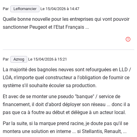
Geely ferme donc le rang avec un maintreseam/coeur de
marché avec un blason ouvertement chinois: la boucle est
Par
LeRomancier
Le 15/04/2026
à 14:47
bouclée
Quelle bonne nouvelle pour les entreprises qui vont pouvoir
sanctionner Peugeot et l'Etat Français ...
On démontre une capacité à faire vivre un label historique
local, on démontre une capacité à être en avance
technologique on complète le portfolio avec une capacité
à répondre à une pression économique et réglementaire:
Par
bravo
Aznog
Le 15/04/2026
à 15:21
La majorité des bagnoles neuves sont refourguées en LLD /
Et j'ajouterai que l'on avance en bienveillance en précisant
LOA, n'importe quel constructeur a l'obligation de fournir ce
que l'on va recruter du travailleur en Europe et produire
système s'il souhaite écouler sa production.
local.
Et avec de se monter une pseudo "banque" / service de
Le soft power en action...
financement, il doit d'abord déployer son réseau ... donc il a
Pendant ce temps, d'autres conçoivent en Inde, assemble
pas que ca à foutre au début et délègue à un acteur local.
en Afrique et revendent à prix d'or avec des produits
Par la suite, si la marque prend racine, je doute pas qu'il se
financiers honteux des véhicules de basse qualité en
montera une solution en interne ... si Stellantis, Renault, ...
demandant un maximum d'aides locales et d'appuis