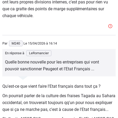
ont leurs propres divisions internes, c'est pas pour rien vu
politiques...tout en étant sous capitaux basés en paradis
que ca gratte des points de marge supplémentaires sur
fiscaux...bref
chaque véhicule.
Par
M240
Le 15/04/2026
à 16:14
En réponse à
LeRomancier
Quelle bonne nouvelle pour les entreprises qui vont
pouvoir sanctionner Peugeot et l'Etat Français ...
Qu'est-ce que vient faire l'Etat français dans tout ça ?
On pourrait parler de la culture des fraises Tagada au Sahara
occidental, on trouverait toujours qq'un pour nous expliquer
que si ça ne marche pas, c'est à cause de l'Etat français...