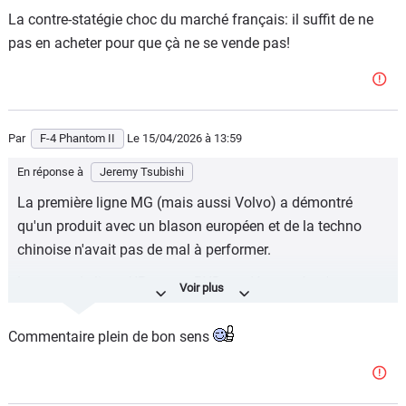
La contre-statégie choc du marché français: il suffit de ne
pas en acheter pour que çà ne se vende pas!
Par
F-4 Phantom II
Le 15/04/2026
à 13:59
En réponse à
Jeremy Tsubishi
La première ligne MG (mais aussi Volvo) a démontré
qu'un produit avec un blason européen et de la techno
chinoise n'avait pas de mal à performer.
La seconde ligne XPeng ou BYD on démontré qu'une auto
a fort contenu technologique chinois et blason chinois
n'avait pas de barrière intellectuelle à franchir pour être
Commentaire plein de bon sens
accepté du public (souvenez vous le marché de la
téléphonie il y a 15 ans)