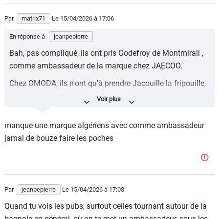
Par
matrix71
Le 15/04/2026
à 17:06
En réponse à
jeanpepierre
Bah, pas compliqué, ils ont pris Godefroy de Montmirail ,
comme ambassadeur de la marque chez JAECOO.
Chez OMODA, ils n'ont qu'à prendre Jacouille la fripouille,
alors!
Pourtant, c'et l'inverse qu'il fallait faire , Jacouille/ Jaecoo,
manque une marque algériens avec comme ambassadeur
ça collait plus, non?
jamal de bouze faire les poches
Par
jeanpepierre
Le 15/04/2026
à 17:08
Quand tu vois les pubs, surtout celles tournant autour de la
bagnole en général, où on te met un ambassadeur, sous les