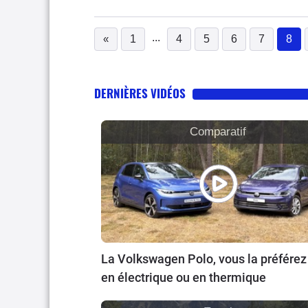
...
«
1
4
5
6
7
8
(c
DERNIÈRES VIDÉOS
Comparatif
La Volkswagen Polo, vous la préférez
en électrique ou en thermique