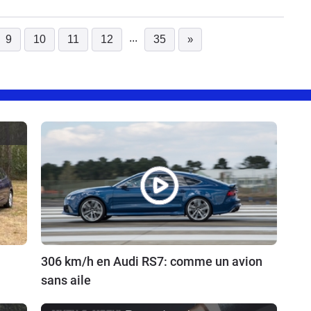
...
9
10
11
12
35
»
urrent)
306 km/h en Audi RS7: comme un avion
sans aile