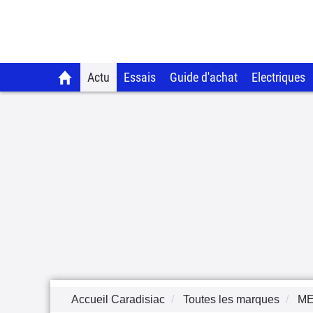
Actu
Essais
Guide d'achat
Electriques
Accueil Caradisiac
Toutes les marques
M