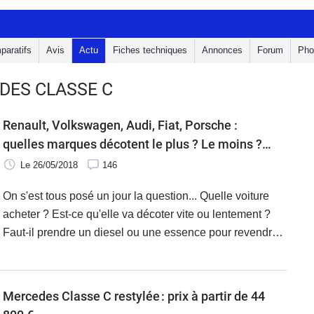
paratifs
Avis
Actu
Fiches techniques
Annonces
Forum
Pho
DES CLASSE C
Renault, Volkswagen, Audi, Fiat, Porsche :
quelles marques décotent le plus ? Le moins ?
Des palmarès surprenants !
Le 26/05/2018
146
On s'est tous posé un jour la question... Quelle voiture
acheter ? Est-ce qu'elle va décoter vite ou lentement ?
Faut-il prendre un diesel ou une essence pour revendre
au meilleur prix ? Est-il vrai que certaines marques sont à
fuir tellement leur valeur fond comme neige au soleil ?
Caradisiac vous livre des réponses, à partir d'une base
Mercedes Classe C restylée : prix à partir de 44
de données redoutable, celle du site lacentrale.fr,