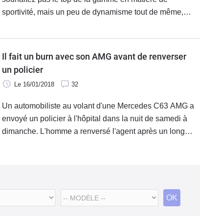
sportivité, mais un peu de dynamisme tout de même,
vous pouvez opter pour les 43 AMG. La C43 AMG est
justement restylée à l'occasion du salon de Genève,
avec un gain de puissance.
Il fait un burn avec son AMG avant de renverser
un policier
Le 16/01/2018
32
Un automobiliste au volant d'une Mercedes C63 AMG a
envoyé un policier à l'hôpital dans la nuit de samedi à
dimanche. L'homme a renversé l'agent après un long
burnout dans le quartier de Times-Square.
OK