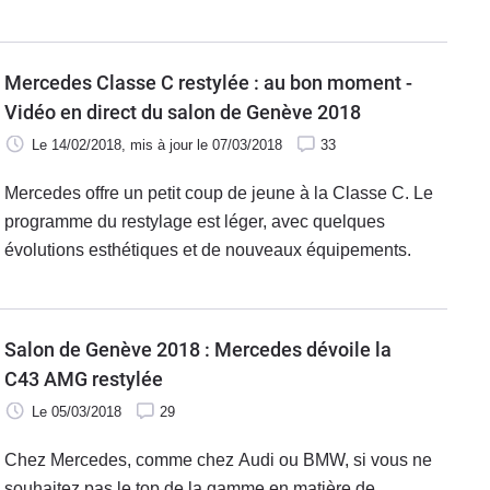
puisque Mercedes a dévoilé la Classe C restylée.
L'affiche de ce premier duel était donc toute trouvée !
Mercedes Classe C restylée : au bon moment -
Vidéo en direct du salon de Genève 2018
Le 14/02/2018
, mis à jour
le 07/03/2018
33
Mercedes offre un petit coup de jeune à la Classe C. Le
programme du restylage est léger, avec quelques
évolutions esthétiques et de nouveaux équipements.
Salon de Genève 2018 : Mercedes dévoile la
C43 AMG restylée
Le 05/03/2018
29
Chez Mercedes, comme chez Audi ou BMW, si vous ne
souhaitez pas le top de la gamme en matière de