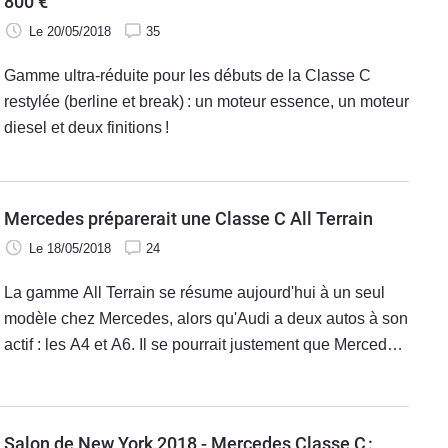
800 €
spécialiste de la petite annonce de voitures d'occasion.
Le 20/05/2018
35
Gamme ultra-réduite pour les débuts de la Classe C
restylée (berline et break) : un moteur essence, un moteur
diesel et deux finitions !
Mercedes préparerait une Classe C All Terrain
Le 18/05/2018
24
La gamme All Terrain se résume aujourd'hui à un seul
modèle chez Mercedes, alors qu'Audi a deux autos à son
actif : les A4 et A6. Il se pourrait justement que Mercedes
suive son concurrent d'Ingolstadt en développant une
Classe C All Terrain, qui serait évidemment inédite.
Salon de New York 2018 - Mercedes Classe C :