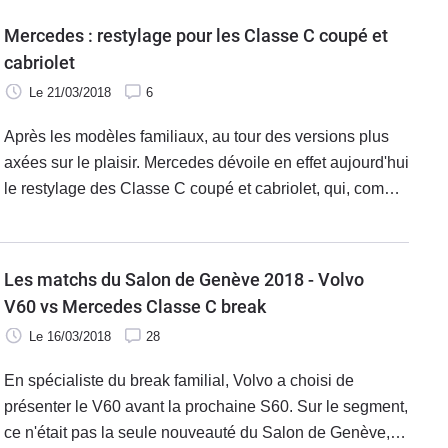
Mercedes : restylage pour les Classe C coupé et
cabriolet
Le 21/03/2018
6
Après les modèles familiaux, au tour des versions plus
axées sur le plaisir. Mercedes dévoile en effet aujourd'hui
le restylage des Classe C coupé et cabriolet, qui, comme
pour la berline et le break, évoluent en douceur. Le style
est calqué sur la première phase, les plus grosses
modifications étant portées sur les équipements et
Les matchs du Salon de Genève 2018 - Volvo
motorisations.
V60 vs Mercedes Classe C break
Le 16/03/2018
28
En spécialiste du break familial, Volvo a choisi de
présenter le V60 avant la prochaine S60. Sur le segment,
ce n'était pas la seule nouveauté du Salon de Genève,