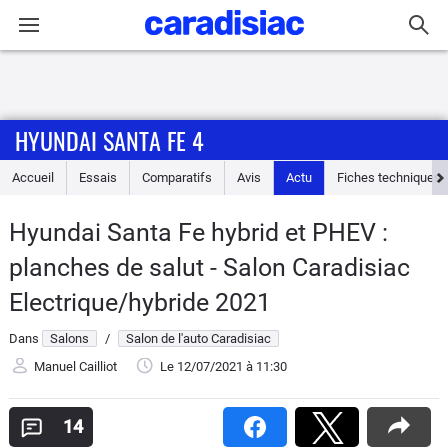
Connexion / Inscription
HYUNDAI SANTA FE 4
Accueil
Accueil
Essais
Comparatifs
Avis
Actu
Fiches techniques
Actu
Hyundai Santa Fe hybrid et PHEV :
Essais
planches de salut - Salon Caradisiac
Guide
Electrique/hybride 2021
d'achat
Dans
Salons
/
Salon de l'auto Caradisiac
Electriques
Manuel Cailliot
Le 12/07/2021
à 11:30
Utilitaires
14