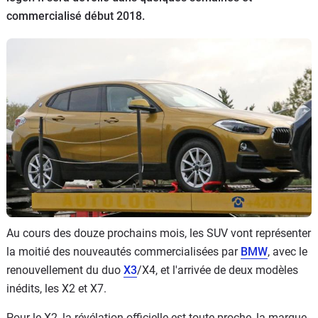
commercialisé début 2018.
Flottes
Auto
Services
Forum
Moto
Marques
Au cours des douze prochains mois, les SUV vont représenter
la moitié des nouveautés commercialisées par
BMW
, avec le
renouvellement du duo
X3
/X4, et l'arrivée de deux modèles
inédits, les X2 et X7.
Pour le X2, la révélation officielle est toute proche, la marque