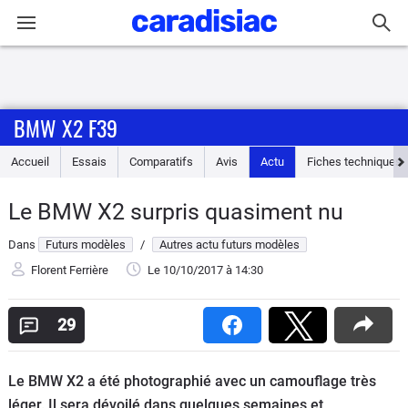
Connexion / Inscription
BMW X2 F39
Accueil
Accueil
Essais
Comparatifs
Avis
Actu
Fiches techniques
Actu
Le BMW X2 surpris quasiment nu
Essais
Dans
Futurs modèles
/
Autres actu futurs modèles
Guide
Florent Ferrière
Le 10/10/2017
à 14:30
d'achat
29
Electriques
Le BMW X2 a été photographié avec un camouflage très
Utilitaires
léger. Il sera dévoilé dans quelques semaines et