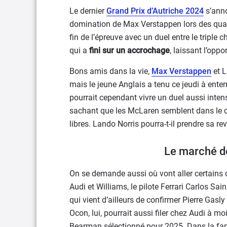
Le dernier
Grand Prix d’Autriche 2024
s’ann
domination de Max Verstappen lors des qualif
fin de l’épreuve avec un duel entre le tripl
qui a
fini sur un accrochage
, laissant l’oppo
Bons amis dans la vie,
Max Verstappen
et L
mais le jeune Anglais a tenu ce jeudi à ente
pourrait cependant vivre un duel aussi inte
sachant que les McLaren semblent dans le co
libres. Lando Norris pourra-t-il prendre sa 
Le marché de
On se demande aussi où vont aller certains d
Audi et Williams, le pilote Ferrari Carlos Sa
qui vient d’ailleurs de confirmer Pierre Gasl
Ocon, lui, pourrait aussi filer chez Audi à mo
Bearman sélectionné pour 2025. Dans la famill