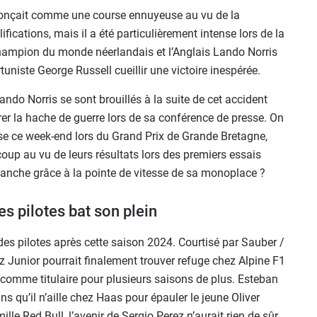
onçait comme une course ennuyeuse au vu de la
ications, mais il a été particulièrement intense lors de la
e champion du monde néerlandais et l’Anglais Lando Norris
rtuniste George Russell cueillir une victoire inespérée.
ando Norris se sont brouillés à la suite de cet accident
rrer la hache de guerre lors de sa conférence de presse. On
nse ce week-end lors du Grand Prix de Grande Bretagne,
up au vu de leurs résultats lors des premiers essais
revanche grâce à la pointe de vitesse de sa monoplace ?
s pilotes bat son plein
es pilotes après cette saison 2024. Courtisé par Sauber /
inz Junior pourrait finalement trouver refuge chez Alpine F1
y comme titulaire pour plusieurs saisons de plus. Esteban
ins qu’il n’aille chez Haas pour épauler le jeune Oliver
e Red Bull, l’avenir de Sergio Perez n’aurait rien de sûr