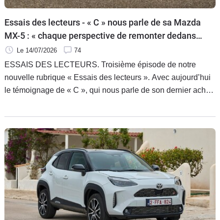
Flottes
Essais des lecteurs - « C » nous parle de sa Mazda
Auto
MX-5 : « chaque perspective de remonter dedans
Services
est un plaisir d’avance »
Le 14/07/2026
74
ESSAIS DES LECTEURS. Troisième épisode de notre
Forum
nouvelle rubrique « Essais des lecteurs ». Avec aujourd’hui
le témoignage de « C », qui nous parle de son dernier achat
Moto
coup de cœur, une Mazda MX-5 de troisième génération,
dite « NC », en version 1.8 125 ch finition « Elegance cuir ».
Marques
Et à la lecture de son avis de propriétaire, on comprend vite
qu’il est aux anges.