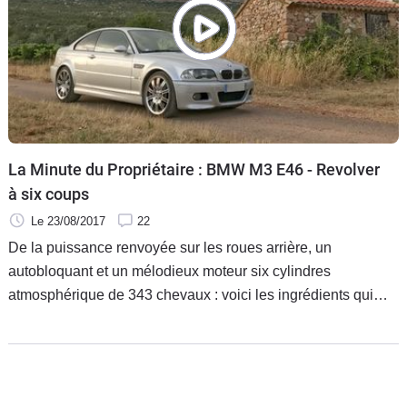
La Minute du Propriétaire : BMW M3 E46 - Revolver
à six coups
Le 23/08/2017
22
De la puissance renvoyée sur les roues arrière, un
autobloquant et un mélodieux moteur six cylindres
atmosphérique de 343 chevaux : voici les ingrédients qui
font de la BMW M3 E46 une auto particulièrement agréable
à mener. Valentin donne son avis sur cette auto dans cet
épisode de la Minute du Propriétaire.