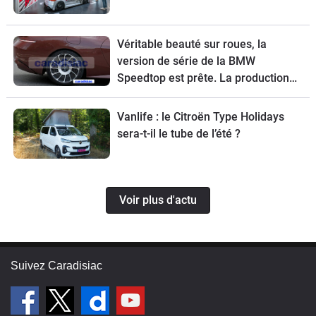
Véritable beauté sur roues, la
version de série de la BMW
Speedtop est prête. La production
de ce break de chasse sera limitée à
70 exemplaires.
Vanlife : le Citroën Type Holidays
sera-t-il le tube de l’été ?
Voir plus d'actu
Suivez Caradisiac