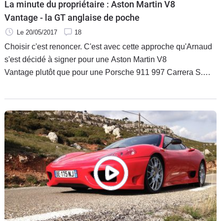
La minute du propriétaire : Aston Martin V8
Vantage - la GT anglaise de poche
Le 20/05/2017
18
Choisir c'est renoncer. C'est avec cette approche qu'Arnaud
s'est décidé à signer pour une Aston Martin V8
Vantage plutôt que pour une Porsche 911 997 Carrera S.
L'Allemande la domine sur tous les plans exceptés celui du
style. Cela tombe bien : une Lotus Exige remplit parfaitement
la tâche de la machine à sensations dans son garage.