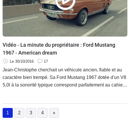
Vidéo - La minute du propriétaire : Ford Mustang
1967 - American dream
Le 30/10/2016
17
Jean-Christophe cherchait un véhicule ancien, fiable et au
caractère bien trempé. Sa Ford Mustang 1967 dotée d'un V8
5,0l à la sonorité typique correspond parfaitement au cahier
des charges. Pour couronner le tout, sa boîte mécanique
montée à l'occasion de la greffe du moteur lui permet de
jouer du levier avec le sourire dans les lacets.
1
2
3
4
»
(current)