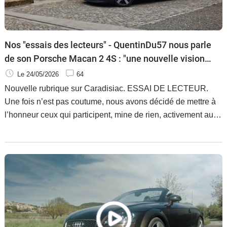
Nos "essais des lecteurs" - QuentinDu57 nous parle
de son Porsche Macan 2 4S : "une nouvelle vision
de la mobilité"
Le 24/05/2026
64
Nouvelle rubrique sur Caradisiac. ESSAI DE LECTEUR.
Une fois n’est pas coutume, nous avons décidé de mettre à
l’honneur ceux qui participent, mine de rien, activement au
contenu de Caradisiac. Pas nos journalistes, non. Pas nos
pigistes, non plus. Mais VOUS, internaute, lecteur de
Caradisiac. Nombre d’entre vous déposez votre avis sur
votre auto dans notre section « Avis de propriétaires ». Et
certains témoignages, par leur qualité, méritent une mise en
lumière. Voici la première, avec « QuentinDu57 », qui nous
parle de son Porsche Macan 2 4S. Et évidemment, il adore !