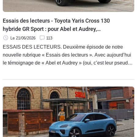
Essais des lecteurs - Toyota Yaris Cross 130
hybride GR Sport : pour Abel et Audrey,
"L'expérience est mitigée"
Le 21/06/2026
113
ESSAIS DES LECTEURS. Deuxième épisode de notre
nouvelle rubrique « Essais des lecteurs ». Avec aujourd’hui
le témoignage de « Abel et Audrey » (oui, c’est leur pseudo),
qui nous parlent de leur dernier achat, un Toyota Yaris Cross
130 ch de 2026, en finition GR Sport. Et contrairement au
premier témoignage de cette rubrique, ici le résultat est
beaucoup plus mitigé, et nos deux propriétaires expliquent
pourquoi.