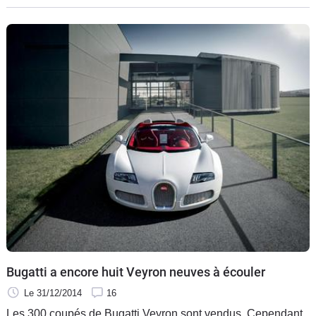
alors
Bugatti a encore huit Veyron neuves à écouler
Le 31/12/2014
16
Les 300 coupés de Bugatti Veyron sont vendus. Cependant,