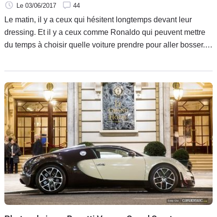
Le 03/06/2017
44
Le matin, il y a ceux qui hésitent longtemps devant leur
dressing. Et il y a ceux comme Ronaldo qui peuvent mettre
du temps à choisir quelle voiture prendre pour aller bosser.
Le garage de CR7 est l'un des plus fournis de la planète
football. Pour savoir en quoi il roule avant la finale de la
Ligue des Champions, pas besoin de planquer en mode
paparazzi devant son domicile : il suffit de parcourir son
Instagram !