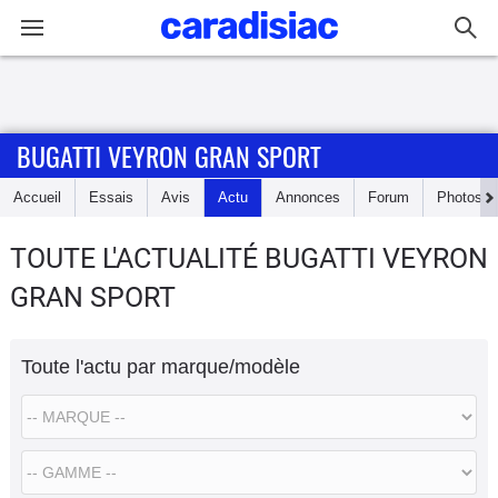
Connexion / Inscription
BUGATTI VEYRON GRAN SPORT
Accueil
Accueil
Essais
Avis
Actu
Annonces
Forum
Photos
Actu
TOUTE L'ACTUALITÉ BUGATTI VEYRON
Essais
GRAN SPORT
Guide
d'achat
Toute l'actu par marque/modèle
Electriques
Utilitaires