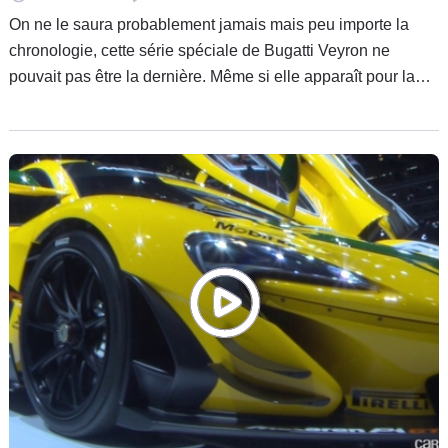
On ne le saura probablement jamais mais peu importe la
chronologie, cette série spéciale de Bugatti Veyron ne
pouvait pas être la dernière. Même si elle apparaît pour la
première fois après la version La Finale présentée à
Genève, elle aurait bien été commandée avant. Il s'agit d'une
version unique commandée par Zheng Ting pour sa petite
amie, d'où la couleur rose !