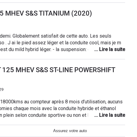
me par un modèle Japonais plus adapté
i. Ce que n'apprécie pas ce sont les bruits d'air qui n'ont
55 MHEV S&S TITANIUM (2020)
pement du véhicule .La boîte DCT7 est très agréable et le
ations .Le coffre est parfait.
emi. Globalement satisfait de cette auto. Les seuls
so . J ai le pied assez léger et la conduite cool, mais je m
e de route mais au détriment du confort. - quelques bugs
avigation, mais ça rentre ensuite tout seul dans l ordre.
ST 125 MHEV S&S ST-LINE POWERSHIFT
s 155 dadas tout va bien, le coffre est parfait pour notre
 est quand même très sympa ( mais sur ce point les goûts
et les couleurs comme on dit…) Voilà !
29
 18000kms au compteur après 8 mois d’utilisation, aucuns
 plein selon conduite sportive ou non et les routes
st pas pour rien.
Assurez votre auto