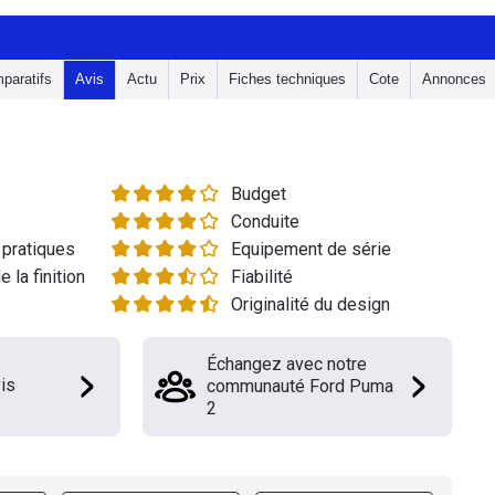
paratifs
Avis
Actu
Prix
Fiches techniques
Cote
Annonces
Budget
Conduite
pratiques
Equipement de série
e la finition
Fiabilité
Originalité du design
Échangez avec notre
is
communauté Ford Puma
2