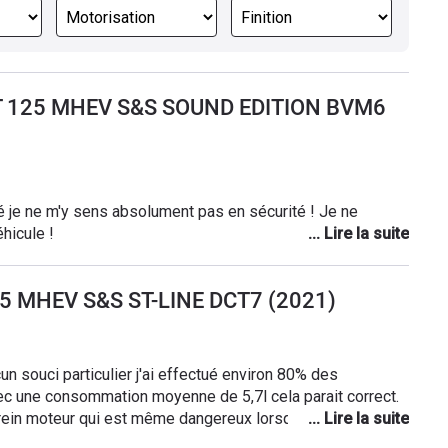
ST 125 MHEV S&S SOUND EDITION BVM6
té je ne m'y sens absolument pas en sécurité ! Je ne
hicule !
25 MHEV S&S ST-LINE DCT7 (2021)
cun souci particulier j'ai effectué environ 80% des
ec une consommation moyenne de 5,7l cela parait correct.
ein moteur qui est même dangereux lorsque l'on est suivi
e clim. sur conseil de mon garagiste c'était la batterie qui