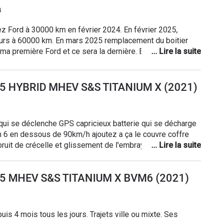
ent conseillé (et pas très gentiment) d'abandonner
4
à calculer mon mélange de ravitaillement à chaque plein
nol et ne pas avoir (ou pas encore) de trous dans
z Ford à 30000 km en février 2024. En février 2025,
ervant un maximum d'économie sur la facture de carburant.
urs à 60000 km. En mars 2025 remplacement du boitier
qui est de l'habitabilité, rien à
t ma première Ford et ce sera la dernière. Extrêmement
ent est important. Le confort de route n'a rien à envier à la
ais précédemment. Les systèmes d'aide à la conduite
 intrusifs (mais c'est leur rôle).
25 HYBRID MHEV S&S TITANIUM X (2021)
pricieux batterie qui se décharge
en 6 en dessous de 90km/h ajoutez a ça le couvre coffre
t bruit de crécelle et glissement de l'embrayage a
té une FORD.Par contre elle est bien équipée , économique
25 MHEV S&S TITANIUM X BVM6 (2021)
que j'avais
y en a une ) une japonaise ...j'ai déja eu un Vitara et ça me
ions hors de prix....
s 4 mois tous les jours. Trajets ville ou mixte. Ses