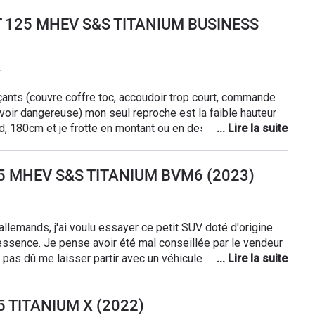
ST 125 MHEV S&S TITANIUM BUSINESS
çants (couvre coffre toc, accoudoir trop court, commande
l reproche est la faible hauteur
nd, 180cm et je frotte en montant ou en descendant du
e, look original et le vrai plus l e85 ! Quand je pense que
125 MHEV S&S TITANIUM BVM6 (2023)
allemands, j'ai voulu essayer ce petit SUV doté d'origine
/essence. Je pense avoir été mal conseillée par le vendeur
t pas dû me laisser partir avec un véhicule essence à la
!!!! Elle n'avait pas dépassé les 80000 km qu'il fallait
a tringle de direction (qui n'est pas très sollicitée car je ne
25 TITANIUM X (2022)
Pour le problème d'injecteurs, le responsable maintenance