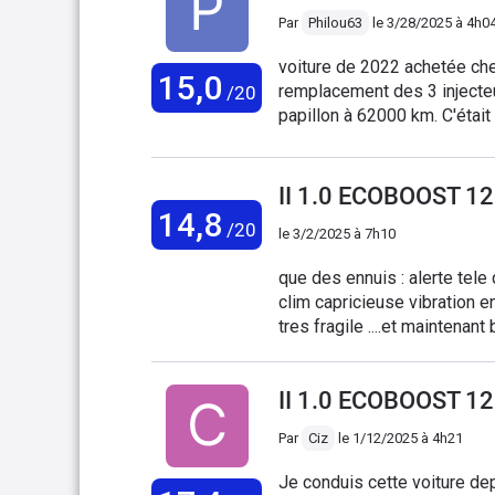
de la concession m'a seulem
Par
Philou63
le
3/28/2025 à 4h0
l'éthanol. J'en suis rendue 
pour rouler avec 60% d'étha
voiture de 2022 achetée che
15,0
l'accélération tout en cons
remplacement des 3 injecte
/20
L'ouverture du coffre au pied est inopérante! Pour ce 
papillon à 62000 km. C'étai
redire : le volume de chargem
déçu par cette marque.
Mercedes Classe A que j'av
sont efficaces bien qu'un peu
II 1.0 ECOBOOST 1
14,8
/20
le
3/2/2025 à 7h10
que des ennuis : alerte tele qui se déclenche GPS ca
clim capricieuse vibration 
tres fragile ....et maintenan
30000km....Je posséde des FORD depuis 1972 (j'en ai encore 3) c'est la premiere fois
ou je regrette d'avoir ache
II 1.0 ECOBOOST 1
,jolie mais cela ne suffit pas .Le 3 cylindres m'inquiétait un peu ,il s'avère 
raison . La remplaçante (s'il 
Par
Ciz
le
1/12/2025 à 4h21
tente bien J'oubliais .....révis
Je conduis cette voiture depui