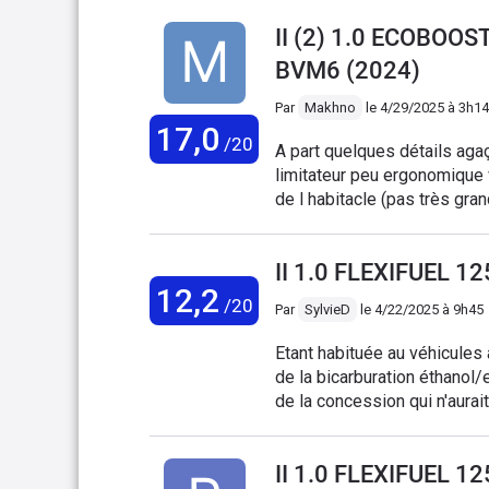
II (2) 1.0 ECOBOO
BVM6 (2024)
Par
Makhno
le
4/29/2025 à 3h14
17,0
/20
A part quelques détails aga
limitateur peu ergonomique voir dangereuse) mon seu
de l habitacle (pas très gra
véhicule). Sinon bonne voitur
ford arrête la production!!!!
II 1.0 FLEXIFUEL 
12,2
/20
Par
SylvieD
le
4/22/2025 à 9h45
Etant habituée au véhicules 
de la bicarburation éthanol
de la concession qui n'aurai
vue de mes 50000 km annuels
déjà changer 2 injecteurs et l
II 1.0 FLEXIFUEL 1
roule pas sur chemins!!!). 