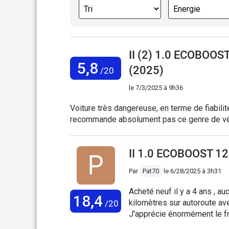
II (2) 1.0 ECOBOO
5,8
(2025)
/20
le
7/3/2025 à 9h36
Voiture très dangereuse, en terme de fiabili
recommande absolument pas ce genre de vé
II 1.0 ECOBOOST 1
Par
Pat70
le
6/28/2025 à 3h31
Acheté neuf il y a 4 ans , au
18,4
kilomètres sur autoroute av
/20
J'apprécie énormément le fr
de près. Il y a un an panne d