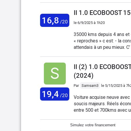
était trop faible après changement par moi-mê
au stop et start plus de souc
II 1.0 ECOBOOST 1
été bien traités au dévelop
16,8
/20
le
6/9/2025 à 1h20
moteur répond bien sans vibr
35000 kms depuis 4 ans et d
« reproches » c est: - la con
attendais à un peu mieux. C’ est du mild hybrid léger. - la suspension: c est un poil
raide au bénéfice de la tenu
parfois sur la partie média/n
II (2) 1.0 ECOBOO
Par contre question pêche de
petite famille, et la gueule
(2024)
Par
Samsam3
le
5/15/2025 à 7h
19,4
/20
Voiture acquise neuve avec
soucis majeurs. Réels économies chaque mois avec la conduite hybride et éthanol
entre 500 et 700kms avec un
empruntées. Full option de série un + Sobre fiable sur le long terme, ma tante a des
Ford depuis 30 ans et ce n’e
Simulez votre financement