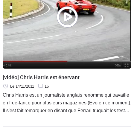
[vidéo] Chris Harris est énervant
Le 14/11/2011
16
Chris Harris est un journaliste anglais renommé qui travaille
en free-lance pour plusieurs magazines (Evo en ce moment).
Il s'est fait remarquer en disant que Ferrari truquait les tests
de ses voitures et que la Mazda MX5 était une sportive
surestimée mais comme quelques journalistes anglais, il a
surtout l'opportunité d'essayer tout un tas d'autos de rêve