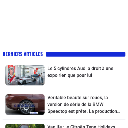
DERNIERS ARTICLES
Le 5 cylindres Audi a droit à une
expo rien que pour lui
Véritable beauté sur roues, la
version de série de la BMW
Speedtop est prête. La production
de ce break de chasse sera limitée à
70 exemplaires.
Vanlife : le Citroën Type Holidays