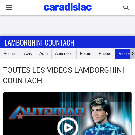
Connexion / Inscription
LAMBORGHINI COUNTACH
Accueil
Accueil
Avis
Actu
Annonces
Forum
Photos
Vidéos
Actu
TOUTES LES VIDÉOS LAMBORGHINI
Essais
COUNTACH
Guide
d'achat
Electriques
Utilitaires