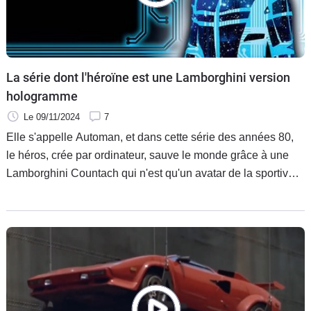
Flottes
Auto
Services
La série dont l'héroïne est une Lamborghini version
hologramme
Forum
Le 09/11/2024
7
Elle s'appelle Automan, et dans cette série des années 80,
Moto
le héros, crée par ordinateur, sauve le monde grâce à une
Lamborghini Countach qui n'est qu'un avatar de la sportive
Marques
italienne.