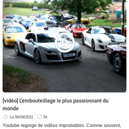
qu'il sait manier. Mais mettre une Lamborghini Countach en
drift, est-ce bien raisonnable ?
[vidéo] L'embouteillage le plus passionnant du
monde
Le 06/09/2011
34
Youtube regorge de vidéos improbables. Comme souvent,