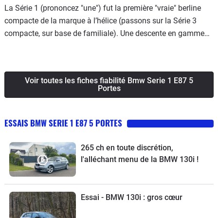
La Série 1 (prononcez "une") fut la première "vraie" berline
compacte de la marque à l’hélice (passons sur la Série 3
compacte, sur base de familiale). Une descente en gamme
représentant une volonté de capter une clientèle nouvelle,
plus jeune et dynamique. Challenge réussi au vu des
résultats commerciaux du modèle. La Série 1 est en tout cas
Voir toutes les fiches fiabilité Bmw Serie 1 E87 5
une des compactes les plus dynamiques du marché, d’autant
Portes
que BMW lui a conservé son caractère de propulsion. Elle est
équipée de motorisations qui vont de la sage 116i de 115 ch
ESSAIS BMW SERIE 1 E87 5 PORTES
à la tonitruante version 130i de 265 ch en essence, tandis
que 2 blocs officient en diesel : le 118d de 122 puis 143 ch et
le 120d de 163 puis 177 ch. Beaucoup se sont plaints en
265 ch en toute discrétion,
l'alléchant menu de la BMW 130i !
début de carrière d’une finition en retrait par rapport aux
standards de la marque, ce qui a progressivement été résolu
par des améliorations successives. Quand à la fiabilité, elle
Essai - BMW 130i : gros cœur
n’amène pratiquement aucun commentaire négatif,
contrairement aux prix pratiqués en occasion, très élevés.