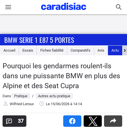
Connexion / Inscription
BMW SERIE 1 E87 5 PORTES
Accueil
Accueil
Essais
Fiches fiabilité
Comparatifs
Avis
Actu
Actu
Pourquoi les gendarmes roulent-ils
Essais
dans une puissante BMW en plus des
Guide
Alpine et des Seat Cupra
d'achat
Dans
Pratique
/
Autres actu pratique
Electriques
Wilfried Leroux
Le 15/06/2026
à 14:14
Utilitaires
37