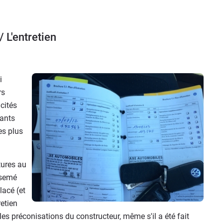
/ L'entretien
i
rs
cités
iants
es plus
tures au
rsemé
lacé (et
retien
on les préconisations du constructeur, même s'il a été fait