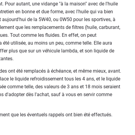
at. Pour autant, une vidange "à la maison" avec de l'huile
retien en bonne et due forme, avec l'huile qui va bien
nt aujourd'hui de la 5W40, ou 0W50 pour les sportives, à
également que les remplacements de filtres (huile, carburant,
vues. Tout comme les fluides. En effet, on peut
été utilisée, au moins un peu, comme telle. Elle aura
fer plus que sur un véhicule lambda, et son liquide de
tantes.
uides ont été remplacés à échéance, et même mieux, avant.
ace le liquide refroidissement tous les 4 ans, et le liquide
lisée comme telle, des valeurs de 3 ans et 18 mois seraient
s d'adopter dès l'achat, sauf à vous en servir comme
ent que les éventuels rappels ont bien été effectués.