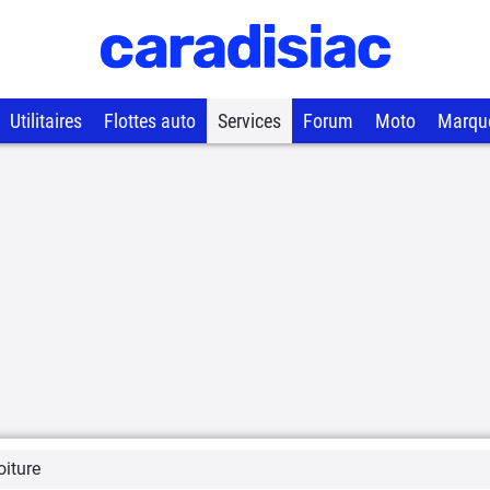
Utilitaires
Flottes auto
Services
Forum
Moto
Marqu
oiture