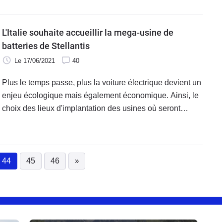
usines à construire, si elles représentent une forte
accélération dans l'électrification, ne sont d'ores et déjà
pas suffisantes.
L'Italie souhaite accueillir la mega-usine de
batteries de Stellantis
Le 17/06/2021
40
Plus le temps passe, plus la voiture électrique devient un
enjeu écologique mais également économique. Ainsi, le
choix des lieux d'implantation des usines où seront
fabriquées les batteries des véhicules électriques de
demain suscite beaucoup de convoitise.
44
45
46
»
(current)