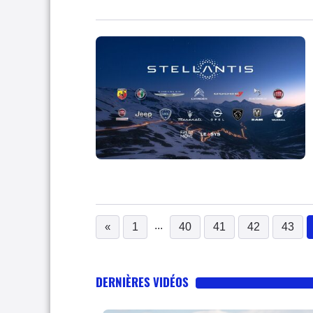
...
«
1
40
41
42
43
DERNIÈRES VIDÉOS