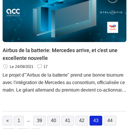
Airbus de la batterie: Mercedes arrive, et c'est une
excellente nouvelle
Le 24/09/2021
17
Le projet d'"Airbus de la batterie" prend une bonne tournure
avec l'intégration de Mercedes au consortium, officialisée ce
matin. Le géant allemand du premium devient co-actionnaire
à parts égales de ce projet, aux côtés de Stellantis et
TotalEnergies (via sa filiale Saft). Renault, un temps
annoncé comme partenaire, continue pour le moment son
cavalier seul...
...
«
1
39
40
41
42
43
44
(current)