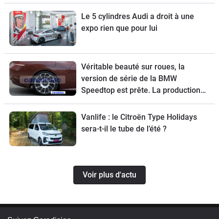
Le 5 cylindres Audi a droit à une
expo rien que pour lui
Véritable beauté sur roues, la
version de série de la BMW
Speedtop est prête. La production
de ce break de chasse sera limitée à
70 exemplaires.
Vanlife : le Citroën Type Holidays
sera-t-il le tube de l’été ?
Voir plus d'actu