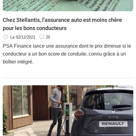
Flottes
Auto
Chez Stellantis, l'assurance auto est moins chère
pour les bons conducteurs
Services
Le 02/12/2021
20
Forum
PSA Finance lance une assurance dont le prix diminue si le
conducteur a un bon score de conduite, connu grâce à un
Moto
boîtier intégré.
Marques