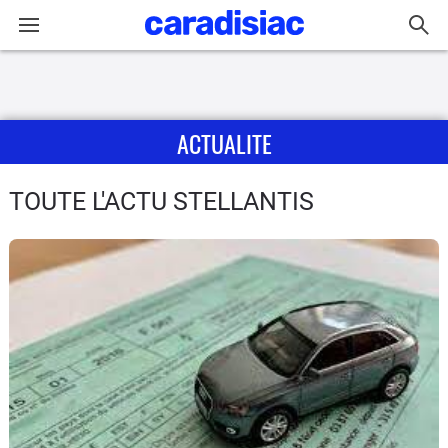
Connexion / Inscription
ACTUALITE
Accueil
Actu
TOUTE L'ACTU STELLANTIS
Essais
Guide
d'achat
Electriques
Utilitaires