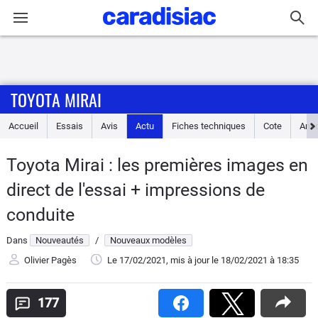
Connexion / Inscription
TOYOTA MIRAI
Accueil
Accueil
Essais
Avis
Actu
Fiches techniques
Cote
Ann
Actu
Toyota Mirai : les premières images en
Essais
direct de l'essai + impressions de
Guide
conduite
d'achat
Dans
Nouveautés
/
Nouveaux modèles
Electriques
Olivier Pagès
Le 17/02/2021
, mis à jour
le 18/02/2021
à 18:35
Utilitaires
177