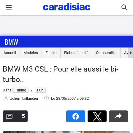
Connexion / Inscription
BMW
Accueil
Accueil
Modèles
Essais
Fiches fiabilité
Comparatifs
Avis
Actu
BMW M3 CSL : Pour elle aussi le bi-
Essais
turbo..
Guide
Dans
Tuning
/
Fun
d'achat
Julien Taillandier
Le 28/05/2007
à 09:32
Electriques
5
Utilitaires