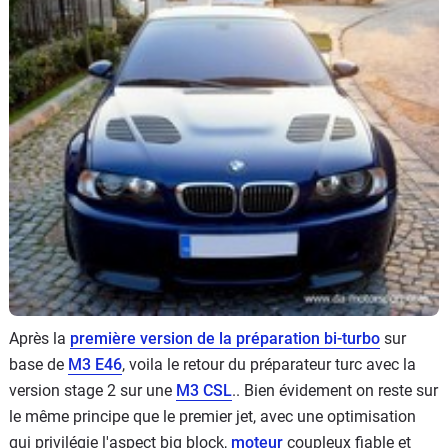
Flottes
Auto
Services
Forum
Moto
Marques
Après la
première version de la préparation bi-turbo
sur
base de
M3 E46
, voila le retour du préparateur turc avec la
version stage 2 sur une
M3 CSL
.. Bien évidement on reste sur
le même principe que le premier jet, avec une optimisation
qui privilégie l'aspect big block,
moteur
coupleux fiable et