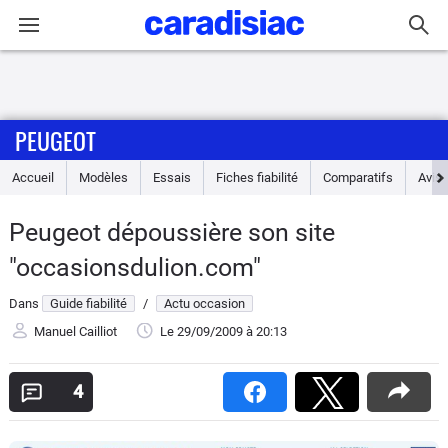
Connexion / Inscription
PEUGEOT
Accueil
Accueil
Modèles
Essais
Fiches fiabilité
Comparatifs
Avis
Actu
Peugeot dépoussière son site
Essais
"occasionsdulion.com"
Guide
Dans
Guide fiabilité
/
Actu occasion
d'achat
Manuel Cailliot
Le 29/09/2009
à 20:13
Electriques
4
Utilitaires