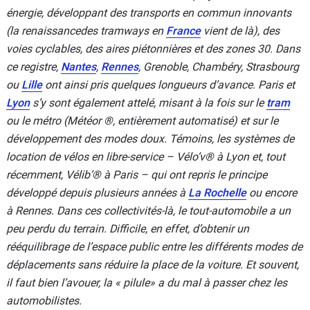
énergie, développant des transports en commun innovants
(la renaissancedes tramways en
France
vient de là), des
voies cyclables, des aires piétonnières et des zones 30. Dans
ce registre,
Nantes
,
Rennes
, Grenoble, Chambéry, Strasbourg
ou
Lille
ont ainsi pris quelques longueurs d’avance. Paris et
Lyon
s’y sont également attelé, misant à la fois sur le
tram
ou le métro (Météor ®, entièrement automatisé) et sur le
développement des modes doux. Témoins, les systèmes de
location de vélos en libre-service – Vélo’v® à Lyon et, tout
récemment, Vélib’® à Paris – qui ont repris le principe
développé depuis plusieurs années à
La Rochelle
ou encore
à Rennes. Dans ces collectivités-là, le tout-automobile a un
peu perdu du terrain. Difficile, en effet, d’obtenir un
rééquilibrage de l’espace public entre les différents modes de
déplacements sans réduire la place de la voiture. Et souvent,
il faut bien l’avouer, la « pilule» a du mal à passer chez les
automobilistes.