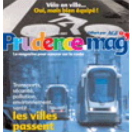
Flottes
Auto
Services
Forum
Moto
Marques