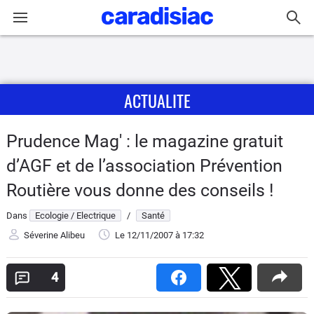
Connexion / Inscription
ACTUALITE
Accueil
Actu
Prudence Mag' : le magazine gratuit
d’AGF et de l’association Prévention
Essais
Routière vous donne des conseils !
Guide
Dans
Ecologie / Electrique
/
Santé
d'achat
Séverine Alibeu
Le 12/11/2007
à 17:32
Electriques
4
Utilitaires