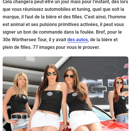
Cela changera peut-être un jour mais pour l'instant, dès lors
Flottes
que vous réunissez automobiles et tuning, quel que soit la
Auto
marque, il faut de la bière et des filles. C'est ainsi, l'homme
est animal et ses pulsions primitives activées, il peut vous
Services
signer un bon de commande dans la foulée. Bref, pour le
30e Wörthersee Tour, il y avait
des autos
, de la bière et
Forum
plein de filles. 77 images pour vous le prouver.
Moto
Marques