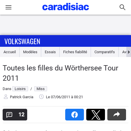
Connexion / Inscription
VOLKSWAGEN
Accueil
Accueil
Modèles
Essais
Fiches fiabilité
Comparatifs
Avis
Actu
Toutes les filles du Wörthersee Tour
Essais
2011
Guide
Dans
Loisirs
/
Miss
d'achat
Patrick Garcia
Le 07/06/2011
à 00:21
Electriques
12
Utilitaires