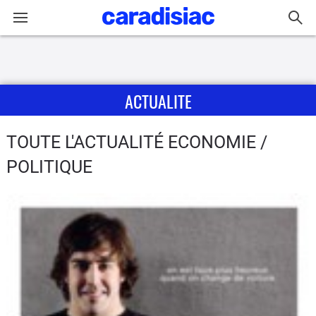
Connexion / Inscription
ACTUALITE
Accueil
Actu
TOUTE L'ACTUALITÉ ECONOMIE /
POLITIQUE
Essais
Guide
d'achat
Electriques
Utilitaires