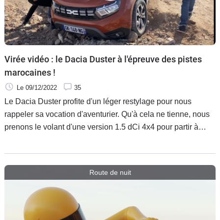
Virée vidéo : le Dacia Duster à l'épreuve des pistes
marocaines !
Le 09/12/2022
35
Le Dacia Duster profite d'un léger restylage pour nous
rappeler sa vocation d'aventurier. Qu'à cela ne tienne, nous
prenons le volant d'une version 1.5 dCi 4x4 pour partir à
l'assaut des pistes marocaines, plus précisément autour de
Marrakech. Un périple qui ne se fera pas sans y laisser des
plumes, mais qui démontrera une nouvelle fois
Route de nuit
l'extraordinaire potentiel du baroudeur le roumain. Suivez-le
guide !