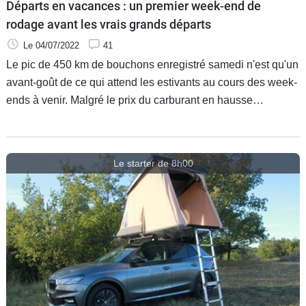
Départs en vacances : un premier week-end de
rodage avant les vrais grands départs
Le 04/07/2022
41
Le pic de 450 km de bouchons enregistré samedi n'est qu'un
avant-goût de ce qui attend les estivants au cours des week-
ends à venir. Malgré le prix du carburant en hausse
constante, les Français ne semblent pas renoncer aux
vacances. En témoignent les prévisions de BlablaCar qui
prévoit plus de 4,5 millions de voyageurs sur son réseau de
Le starter de 8h00
covoiturage et de bus d'ici la fin du mois d'août.