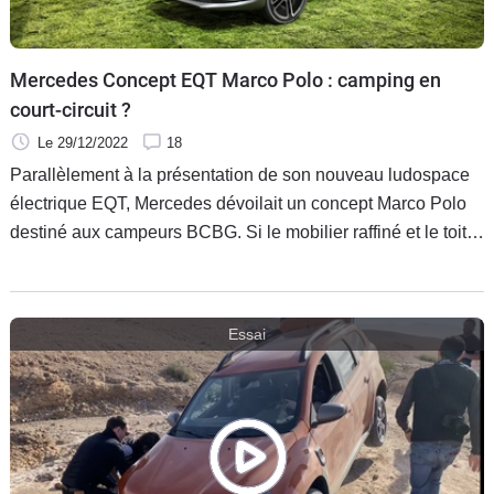
Flottes
Auto
Mercedes Concept EQT Marco Polo : camping en
Services
court-circuit ?
Le 29/12/2022
18
Forum
Parallèlement à la présentation de son nouveau ludospace
électrique EQT, Mercedes dévoilait un concept Marco Polo
Moto
destiné aux campeurs BCBG. Si le mobilier raffiné et le toit
relevable donnent d'ores et déjà des envies de voyage, la
Marques
faible capacité de batterie invite à chercher des points de
chute pas trop éloignés de la maison…
Essai