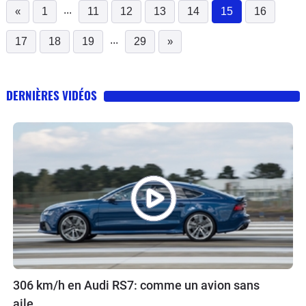
...
«
1
11
12
13
14
15
16
(current)
...
17
18
19
29
»
DERNIÈRES VIDÉOS
306 km/h en Audi RS7: comme un avion sans
aile