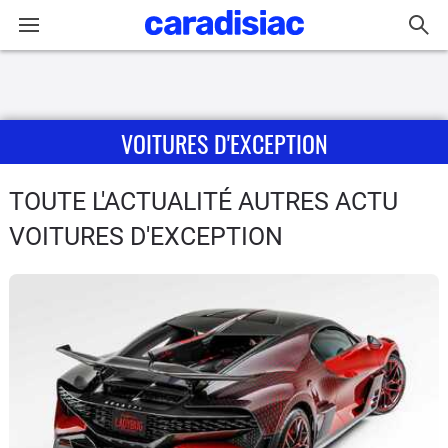
Connexion / Inscription
VOITURES D'EXCEPTION
Accueil
Actu
TOUTE L'ACTUALITÉ AUTRES ACTU
VOITURES D'EXCEPTION
Essais
Guide
d'achat
Electriques
Utilitaires