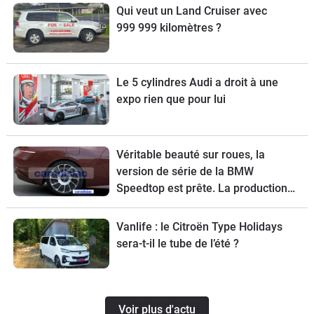
Qui veut un Land Cruiser avec
999 999 kilomètres ?
Le 5 cylindres Audi a droit à une
expo rien que pour lui
Véritable beauté sur roues, la
version de série de la BMW
Speedtop est prête. La production
de ce break de chasse sera limitée à
70 exemplaires.
Vanlife : le Citroën Type Holidays
sera-t-il le tube de l’été ?
Voir plus d'actu