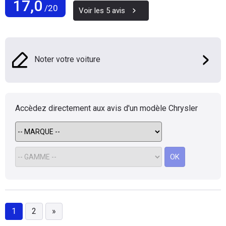
17,0
/20
Voir les
5
avis
Noter votre voiture
Accèdez directement aux avis d'un modèle
Chrysler
OK
1
2
»