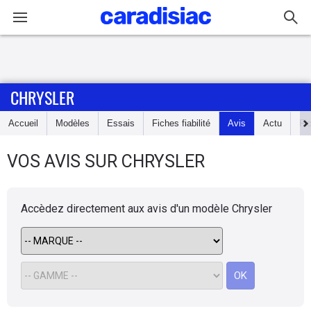
Connexion / Inscription
CHRYSLER
Accueil
Accueil
Modèles
Essais
Fiches fiabilité
Avis
Actu
Fi
Actu
VOS AVIS SUR CHRYSLER
Essais
Guide
Accèdez directement aux avis d'un modèle
Chrysler
d'achat
Electriques
OK
Utilitaires