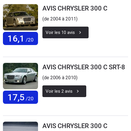
Flottes
AVIS CHRYSLER 300 C
Auto
(de 2004 à 2011)
Services
Voir les
10
avis
16,1
/20
Forum
Moto
AVIS CHRYSLER 300 C SRT-8
Marques
(de 2006 à 2010)
Voir les
2
avis
17,5
/20
AVIS CHRYSLER 300 C