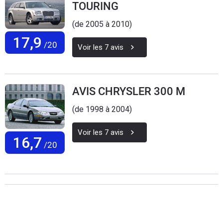
TOURING
(de 2005 à 2010)
17,9
/20
Voir les
7
avis
AVIS CHRYSLER 300 M
(de 1998 à 2004)
Voir les
7
avis
16,7
/20