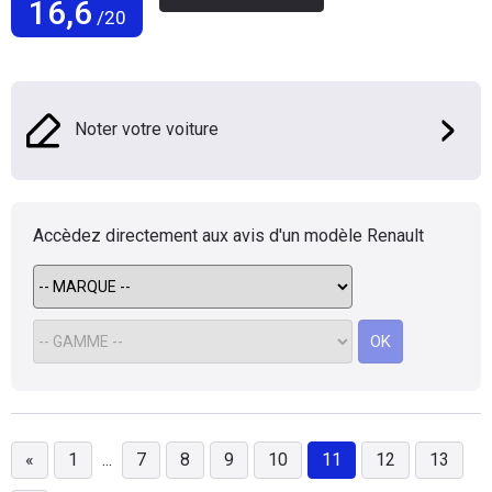
16,6
/20
Noter votre voiture
Accèdez directement aux avis d'un modèle
Renault
OK
«
1
...
7
8
9
10
11
12
13