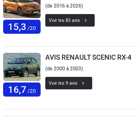
(de 2016 à 2026)
Voir les
83
avis
15,3
/20
AVIS RENAULT SCENIC RX-4
(de 2000 à 2003)
Voir les
9
avis
16,7
/20