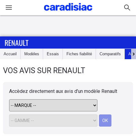
Connexion / Inscription
RENAULT
Accueil
Accueil
Modèles
Essais
Fiches fiabilité
Comparatifs
Avi
Actu
VOS AVIS SUR RENAULT
Essais
Guide
Accèdez directement aux avis d'un modèle
Renault
d'achat
Electriques
OK
Utilitaires