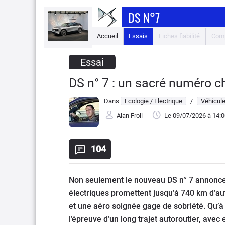
DS N°7
Accueil
Essais
Fiches fiabilité
Comp
Essai
DS n° 7 : un sacré numéro 
Dans
Ecologie / Electrique
/
Véhicule
Alan Froli
Le 09/07/2026
à 14:0
104
Non seulement le nouveau DS n° 7 annonce 
électriques promettent jusqu’à 740 km d’a
et une aéro soignée gage de sobriété. Qu’à 
l’épreuve d’un long trajet autoroutier, avec 