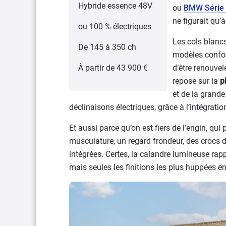
Hybride essence 48V
ou
BMW Série
ne figurait qu’
ou 100 % électriques
Les cols blancs
De 145 à 350 ch
modèles confon
À partir de 43 900 €
d’être renouvel
repose sur la
p
et de la grand
déclinaisons électriques, grâce à l’intégratio
Et aussi parce qu’on est fiers de l’engin, qu
musculature, un
regard frondeur, des crocs 
intégrées
.
Certes, la calandre lumineuse rap
mais seules les finitions les plus huppées e