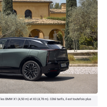
les BMW X1 (4,50 m) et X3 (4,78 m). Côté tarifs, il est toutefois plus