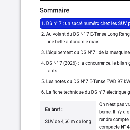
Sommaire
1. DS n° 7 : un sacré numéro chez les SUV
2. Au volant du DS N° 7 E-Tense Long Range 
une belle autonomie mais…
3. L’équipement du DS N°7 : de la mesquineri
4. DS N° 7 (2026) : la concurrence, le bilan g
tarifs
5. Les notes du DS N°7 E-Tense FWD 97 k
6. La fiche technique du DS n°7 électrique
On n’est pas vr
En bref :
berne. Il n’y a
rendre compte :
SUV de 4,66 m de long
compacte
N° 4