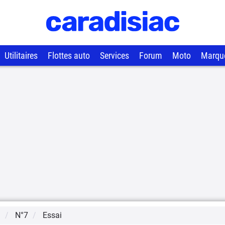
Utilitaires
Flottes auto
Services
Forum
Moto
Marqu
S
N°7
Essai