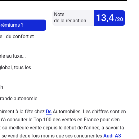
Note
13,4
/20
de la rédaction
 prémiums ?
: du confort et 
e au luxe...
lobal, tous les 
Wh
 grande autonomie
aiment à la fête chez
Ds
Automobiles. Les chiffres sont en
 qu’à consulter le Top-100 des ventes en France pour s’en
 sa meilleure vente depuis le début de l’année, à savoir la
, se vend deux fois moins que ses concurrentes
Audi A3