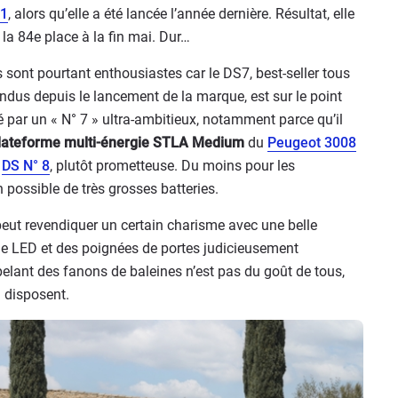
 1
, alors qu’elle a été lancée l’année dernière. Résultat, elle
à la 84e place à la fin mai. Dur…
 sont pourtant enthousiastes car le DS7, best-seller tous
dus depuis le lancement de la marque, est sur le point
é par un « N° 7 » ultra-ambitieux, notamment parce qu’il
lateforme multi-énergie STLA Medium
du
Peugeot 3008
e
DS N° 8
, plutôt prometteuse. Du moins pour les
n possible de très grosses batteries.
i peut revendiquer un certain charisme avec une belle
de LED et des poignées de portes judicieusement
pelant des fanons de baleines n’est pas du goût de tous,
n disposent.