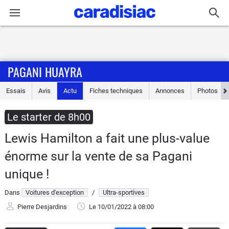
Connexion / Inscription
PAGANI HUAYRA
Accueil
Essais
Avis
Actu
Fiches techniques
Annonces
Photos
Actu
Le starter de 8h00
Essais
Lewis Hamilton a fait une plus-value
Guide
énorme sur la vente de sa Pagani
d'achat
unique !
Electriques
Dans
Voitures d'exception
/
Ultra-sportives
Pierre Desjardins
Le 10/01/2022
à 08:00
Utilitaires