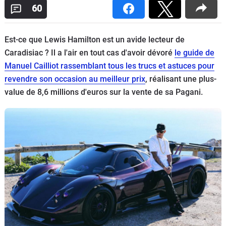
60
Flottes
Auto
Est-ce que Lewis Hamilton est un avide lecteur de
Services
Caradisiac ? Il a l'air en tout cas d'avoir dévoré
le guide de
Manuel Cailliot rassemblant tous les trucs et astuces pour
Forum
revendre son occasion au meilleur prix
, réalisant une plus-
value de 8,6 millions d'euros sur la vente de sa Pagani.
Moto
Marques