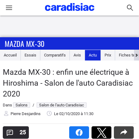
Connexion / Inscription
MAZDA MX-30
Accueil
Accueil
Essais
Comparatifs
Avis
Actu
Prix
Fiches tec
Actu
Mazda MX-30 : enfin une électrique à
Essais
Hiroshima - Salon de l'auto Caradisiac
Guide
2020
d'achat
Dans
Salons
/
Salon de l'auto Caradisiac
Electriques
Pierre Desjardins
Le 02/10/2020
à 11:30
Utilitaires
25