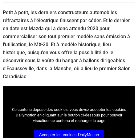
Flottes
Petit à petit, les derniers constructeurs automobiles
Auto
réfractaires à l'électrique finissent par céder. Et le dernier
en date est Mazda qui a donc attendu 2020 pour
Services
commercialiser son tout premier modèle sans émission à
l'utilisation, le MX-30. Et à modèle historique, lieu
Forum
historique, puisqu'on vous offre la possibilité de le
découvrir sous la voûte du hangar à ballons dirigeables
Moto
d'Ecausseville, dans la Manche, où a lieu le premier Salon
Caradisiac.
Marques
Ce contenu dépose des cookies, vous devez accepter les cookies
Dailymotion en cliquant sur le bouton ci-dessous pour pouvoir
visualiser ce contenu et recharger la page
Accepter les cookies DailyMotion