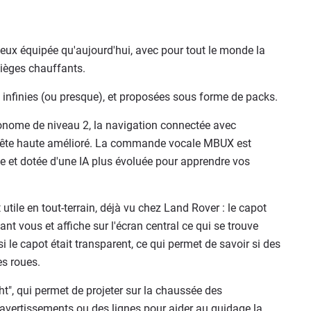
eux équipée qu'aujourd'hui, avec pour tout le monde la
sièges chauffants.
t infinies (ou presque), et proposées sous forme de packs.
tonome de niveau 2, la navigation connectée avec
ge tête haute amélioré. La commande vocale MBUX est
 et dotée d'une IA plus évoluée pour apprendre vos
ile en tout-terrain, déjà vu chez Land Rover : le capot
ant vous et affiche sur l'écran central ce qui se trouve
le capot était transparent, ce qui permet de savoir si des
es roues.
ght", qui permet de projeter sur la chaussée des
vertissements ou des lignes pour aider au guidage la