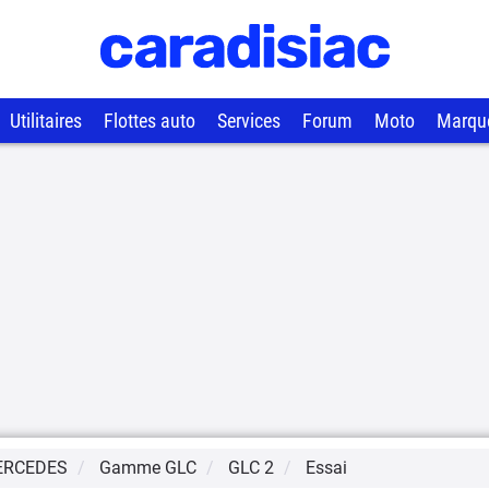
Utilitaires
Flottes auto
Services
Forum
Moto
Marqu
ERCEDES
Gamme
GLC
GLC 2
Essai