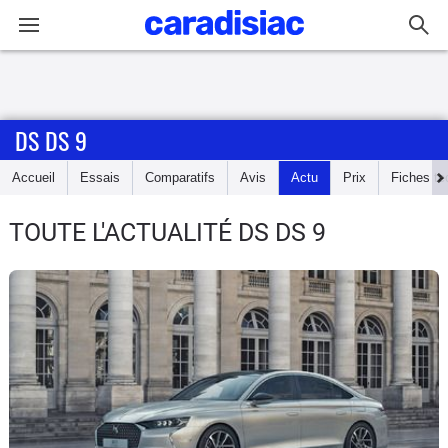
Connexion / Inscription
DS DS 9
Accueil
Accueil
Essais
Comparatifs
Avis
Actu
Prix
Fiches te
Actu
TOUTE L'ACTUALITÉ DS DS 9
Essais
Guide
d'achat
Electriques
Utilitaires