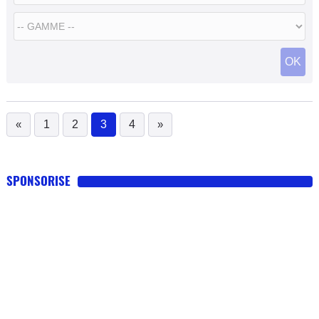
OK
«
1
2
3
4
»
(current)
SPONSORISE