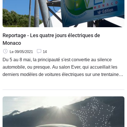
Reportage - Les quatre jours électriques de
Monaco
Le 09/05/2021
14
Du 5 au 8 mai, la principauté s'est convertie au silence
automobile, ou presque. Au salon Ever, qui accueillait les
derniers modèles de voitures électriques sur une trentaine
de stands, a succédé la 7e manche du championnat de
Formule électrique, sur le traditionnel circuit qui slalome
dans les rues de Monaco. Visite guidée, de l'Espace
Fontvieille aux virages de la Rascasse et du casino en
passant par le tunnel de Sainte Dévote