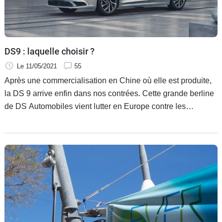
Flottes
Auto
Services
DS9 : laquelle choisir ?
Le 11/05/2021
55
Forum
Après une commercialisation en Chine où elle est produite,
la DS 9 arrive enfin dans nos contrées. Cette grande berline
Moto
de DS Automobiles vient lutter en Europe contre les
Audi A6, BMW Série 5 et Mercedes Classe E, les stars de la
Marques
catégorie. Bien placée en ce qui concerne son tarif, très bien
équipée et dotée d’une offre de trois motorisations, dont
deux hybrides, la DS 9 dispose de quelques atouts face à la
rude concurrence allemande. Reste à connaître quel est le
meilleur couple motorisation/finition pour cette auto.