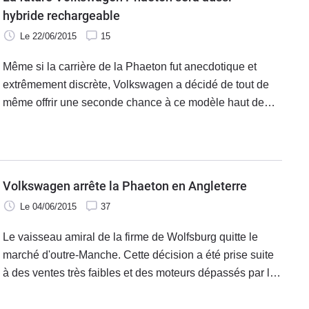
hybride rechargeable
Le 22/06/2015
15
Même si la carrière de la Phaeton fut anecdotique et
extrêmement discrète, Volkswagen a décidé de tout de
même offrir une seconde chance à ce modèle haut de
gamme. La prochaine génération est déjà annoncée
depuis longtemps et dans la liste des variantes offertes,
nous venons d'appendre qu'il y aura une hybride
rechargeable.
Volkswagen arrête la Phaeton en Angleterre
Le 04/06/2015
37
Le vaisseau amiral de la firme de Wolfsburg quitte le
marché d'outre-Manche. Cette décision a été prise suite
à des ventes très faibles et des moteurs dépassés par les
normes Euro 6. La Phaeton sera remplacée en 2017 par
une nouvelle génération.