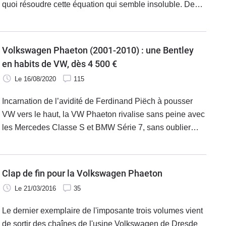
quoi résoudre cette équation qui semble insoluble. De
fait, on trouve des modèles surpuissants pour pas cher.
Mais… Faut-il craquer ?
Volkswagen Phaeton (2001-2010) : une Bentley
en habits de VW, dès 4 500 €
Le 16/08/2020
115
Incarnation de l’avidité de Ferdinand Piëch à pousser
VW vers le haut, la VW Phaeton rivalise sans peine avec
les Mercedes Classe S et BMW Série 7, sans oublier
l’Audi A8, mais son blason populaire l’a privée du
succès. Et en occasion, cette berline de grand luxe ne
coûte presque rien !
Clap de fin pour la Volkswagen Phaeton
Le 21/03/2016
35
Le dernier exemplaire de l'imposante trois volumes vient
de sortir des chaînes de l'usine Volkswagen de Dresde