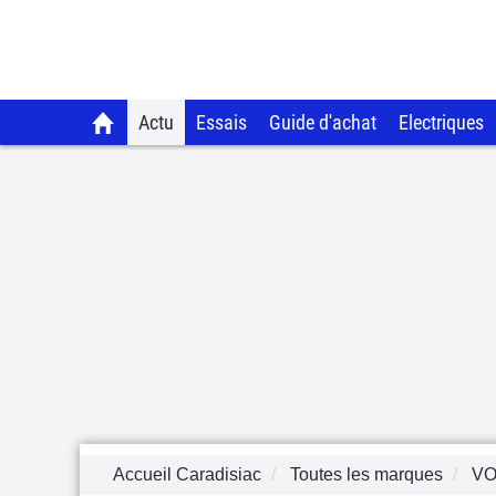
Actu
Essais
Guide d'achat
Electriques
Accueil Caradisiac
Toutes les marques
V