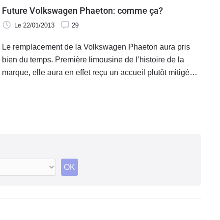
Future Volkswagen Phaeton: comme ça?
Le 22/01/2013
29
Le remplacement de la Volkswagen Phaeton aura pris
bien du temps. Première limousine de l’histoire de la
marque, elle aura en effet reçu un accueil plutôt mitigé
qui aura occasionné, de la part du constructeur allemand,
de nombreuses remises en cause et interrogation. Mais
la succession se profile maintenant à l’horizon avec une
toute nouvelle génération devant arriver sur le marché en
2015.
OK