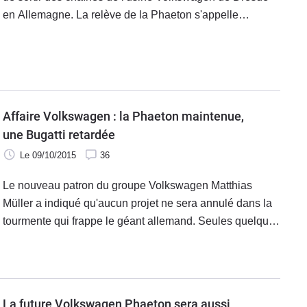
en Allemagne. La relève de la Phaeton s'appelle
Phideon. La marque l'intronisait début mars lors du salon
de Genève.
Affaire Volkswagen : la Phaeton maintenue,
une Bugatti retardée
Le 09/10/2015
36
Le nouveau patron du groupe Volkswagen Matthias
Müller a indiqué qu'aucun projet ne sera annulé dans la
tourmente qui frappe le géant allemand. Seules quelques
voitures arriveront plus tard.
La future Volkswagen Phaeton sera aussi