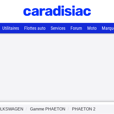
Utilitaires
Flottes auto
Services
Forum
Moto
Marqu
OLKSWAGEN
Gamme
PHAETON
PHAETON 2