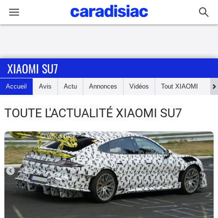
Connexion / Inscription
XIAOMI SU7
Accueil
Accueil
Avis
Actu
Annonces
Vidéos
Tout
XIAOMI
Actu
TOUTE L'ACTUALITÉ XIAOMI SU7
Essais
Guide
d'achat
Electriques
Utilitaires