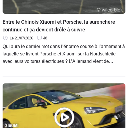
Flottes
Auto
Entre le Chinois Xiaomi et Porsche, la surenchère
Services
continue et ça devient drôle à suivre
Le 21/07/2026
48
Forum
Qui aura le dernier mot dans l’énorme course à l’armement à
laquelle se livrent Porsche et Xiaomi sur la Nordschleife
Moto
avec leurs voitures électriques ? L’Allemand vient de
reprendre l’avantage, mais le Chinois prépare déjà sa
Marques
riposte !