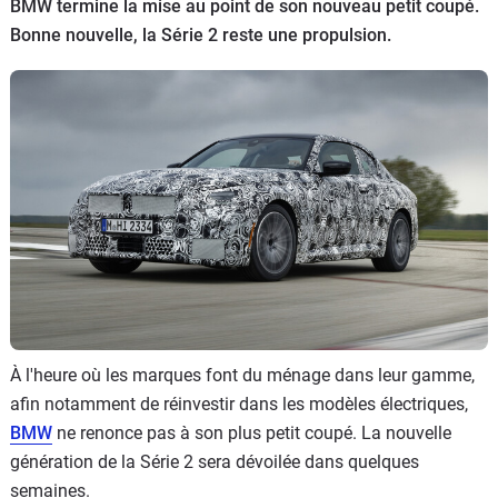
BMW termine la mise au point de son nouveau petit coupé.
Flottes
Bonne nouvelle, la Série 2 reste une propulsion.
Auto
Services
Forum
Moto
Marques
À l'heure où les marques font du ménage dans leur gamme,
afin notamment de réinvestir dans les modèles électriques,
BMW
ne renonce pas à son plus petit coupé. La nouvelle
génération de la Série 2 sera dévoilée dans quelques
semaines.