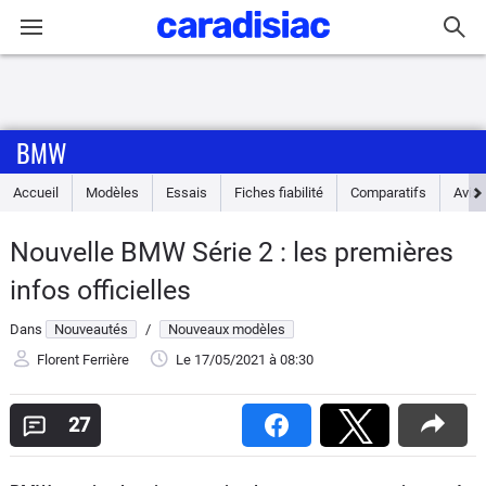
Connexion / Inscription
BMW
Accueil
Accueil
Modèles
Essais
Fiches fiabilité
Comparatifs
Avis
Actu
Nouvelle BMW Série 2 : les premières
Essais
infos officielles
Guide
Dans
Nouveautés
/
Nouveaux modèles
d'achat
Florent Ferrière
Le 17/05/2021
à 08:30
Electriques
27
Utilitaires