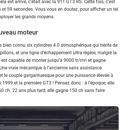
la est arrivé, c'était avec la 911 GT3 RS. Cette fois, c'est
 et 59 secondes. Vous vous en doutez, pour afficher un tel
ployer les grands moyens.
uveau moteur
 bien connu six cylindres 4.0 atmosphérique qui hérite de
pillons, et une ligne d'échappement ultra légère, malgré la
oc est capable de monter jusqu'à 9000 tr/mn et gagne
Une vraie mécanique à l'ancienne sans assistance
e et le couple gargantuesque pour une puissance élevée à
1999 et la première GT3 ! Pensez donc : à l'époque, elle
0 ch. 22 ans plus tard, elle gagne 150 ch sans faire