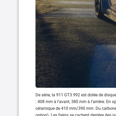
De série, la 911 GT3 992 est dotée de disques
: 408 mm à l'avant, 380 mm à l'arrière. En op
céramique de 410 mm/390 mm. Du carbone qu
option). Les freins se cachent derrière des j