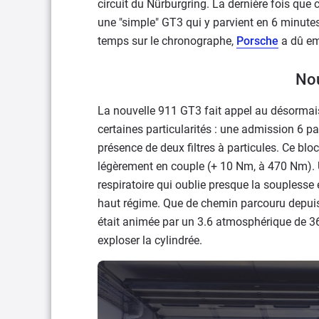
circuit du Nürburgring. La dernière fois que ce
une "simple" GT3 qui y parvient en 6 minutes
temps sur le chronographe,
Porsche
a dû em
No
La nouvelle 911 GT3 fait appel au désormais
certaines particularités : une admission 6 pa
présence de deux filtres à particules. Ce bl
légèrement en couple (+ 10 Nm, à 470 Nm). 
respiratoire qui oublie presque la soupless
haut régime. Que de chemin parcouru depuis 
était animée par un 3.6 atmosphérique de 36
exploser la cylindrée.