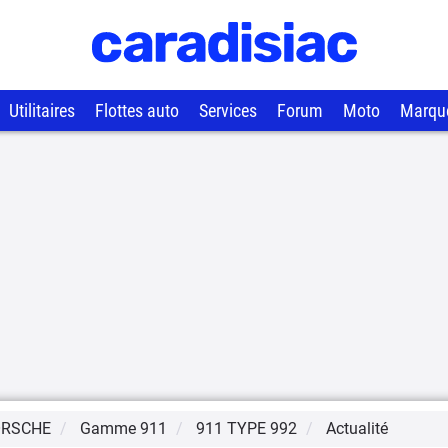
Utilitaires
Flottes auto
Services
Forum
Moto
Marqu
ORSCHE
Gamme
911
911 TYPE 992
Actualité