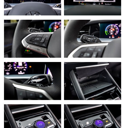
Flottes
Auto
Services
Forum
Moto
Marques