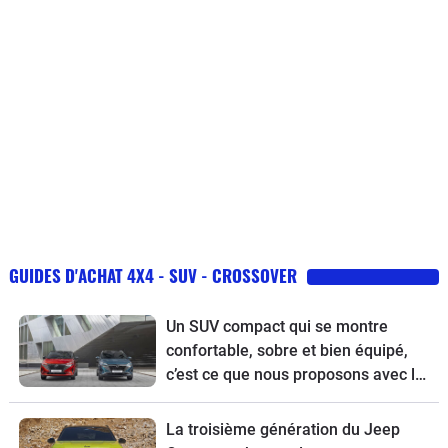
GUIDES D'ACHAT 4X4 - SUV - CROSSOVER
Un SUV compact qui se montre
confortable, sobre et bien équipé,
c’est ce que nous proposons avec le
guide d’achat du Nissan Qashqai
restylé.
La troisième génération du Jeep