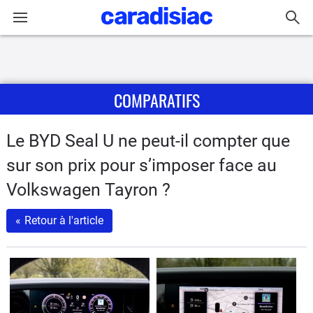
Connexion / Inscription
COMPARATIFS
Accueil
Actu
Le BYD Seal U ne peut-il compter que
sur son prix pour s’imposer face au
Essais
Volkswagen Tayron ?
Guide
«
Retour à l'article
d'achat
Electriques
Utilitaires