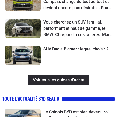
Compass change du tout au tout et
devient encore plus désirable. Pour
tout connaître de ce modèle, voici
son guide d’achat.
Vous cherchez un SUV familial,
performant et haut de gamme, le
BMW X3 répond à ces critères. Mais
pour choisir la meilleure version,
suivez le guide.
SUV Dacia Bigster : lequel choisir ?
Voir tous les guides d'achat
TOUTE L'ACTUALITÉ BYD SEAL U
Le Chinois BYD est bien devenu roi