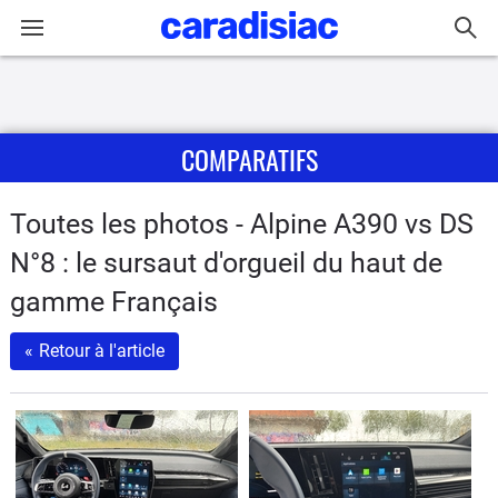
Connexion / Inscription
COMPARATIFS
Accueil
Actu
Toutes les photos - Alpine A390 vs DS
N°8 : le sursaut d'orgueil du haut de
Essais
gamme Français
Guide
«
Retour à l'article
d'achat
Electriques
Utilitaires