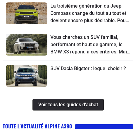
restylé.
La troisième génération du Jeep
Compass change du tout au tout et
devient encore plus désirable. Pour
tout connaître de ce modèle, voici
son guide d’achat.
Vous cherchez un SUV familial,
performant et haut de gamme, le
BMW X3 répond à ces critères. Mais
pour choisir la meilleure version,
suivez le guide.
SUV Dacia Bigster : lequel choisir ?
Voir tous les guides d'achat
TOUTE L'ACTUALITÉ ALPINE A390