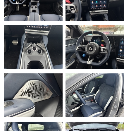
Flottes
Auto
Services
Forum
Moto
Marques