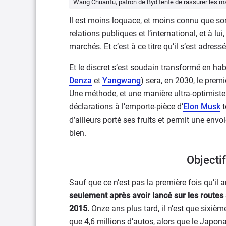
Wang Chuanfu, patron de Byd tente de rassurer les m
Il est moins loquace, et moins connu que son
relations publiques et l’international, et à l
marchés. Et c’est à ce titre qu’il s’est adres
Et le discret s’est soudain transformé en h
Denza
et
Yangwang
) sera, en 2030, le prem
Une méthode, et une manière ultra-optimiste d
déclarations à l’emporte-pièce d’
Elon Musk
t
d’ailleurs porté ses fruits et permit une en
bien.
Objectif
Sauf que ce n’est pas la première fois qu’il 
seulement après avoir lancé sur les routes 
2015.
Onze ans plus tard, il n’est que sixi
que 4,6 millions d’autos, alors que le Japona