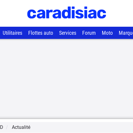
Utilitaires
Flottes auto
Services
Forum
Moto
Marqu
YD
Actualité