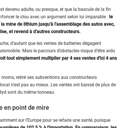
 est devenu adulte, ou presque, et que la bascule de la fin
enfoncer le clou avec un argument selon lui imparable :
le
 la mine de lithium jusqu’à l’assemblage des autos avec,
lise, et revend à d’autres constructeurs.
he, d’autant que les ventes de batteries dégagent
utomobile. Mais le parcours d’obstacles risque d’être ardu
t tout simplement multiplier par 4 ses ventes d’ici 4 ans
 moins, retiré ses subventions aux constructeurs
local n’est pas au mieux. Les ventes ont baissé de plus de
e Byd sont du même tonneau.
e en point de mire
amment sur l’Europe pour se refaire une santé, puisque
ouanières de 102,5 % à l’importation. En comparaison, les