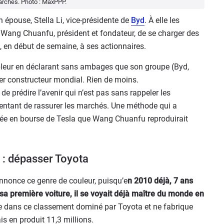
archés. Photo : MaxPPP.
 épouse, Stella Li, vice-présidente de
Byd
. À elle les
ui, Wang Chuanfu, président et fondateur, de se charger des
sé, en début de semaine, à ses actionnaires.
ableur en déclarant sans ambages que son groupe (Byd,
ier constructeur mondial. Rien de moins.
e prédire l’avenir qui n’est pas sans rappeler les
entant de rassurer les marchés. Une méthode qui a
volée en bourse de Tesla que Wang Chuanfu reproduirait
 : dépasser Toyota
annonce ce genre de couleur, puisqu’e
n 2010 déjà, 7 ans
sa première voiture, il se voyait déjà maître du monde en
ème dans ce classement dominé par Toyota et ne fabrique
is en produit 11,3 millions.