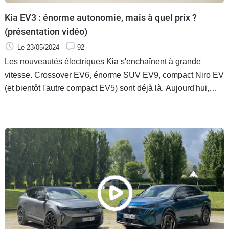
Kia EV3 : énorme autonomie, mais à quel prix ?
(présentation vidéo)
Le 23/05/2024
92
Les nouveautés électriques Kia s'enchaînent à grande
vitesse. Crossover EV6, énorme SUV EV9, compact Niro EV
(et bientôt l'autre compact EV5) sont déjà là. Aujourd'hui,
c'est au tour du "petit" EV3 d'être présenté. Doté d'une
énorme batterie de 81,4 kWh de capacité, il espère proposer
600 km d'autonomie homologuée ! Mais à quel prix ? On ne
le sait pas encore...