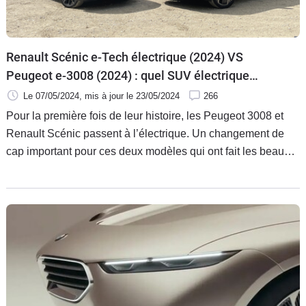
Renault Scénic e-Tech électrique (2024) VS
Peugeot e-3008 (2024) : quel SUV électrique
français acheter ? (Comparatif vidéo)
Le 07/05/2024
, mis à jour
le 23/05/2024
266
Pour la première fois de leur histoire, les Peugeot 3008 et
Renault Scénic passent à l’électrique. Un changement de
cap important pour ces deux modèles qui ont fait les beaux
jours de ses deux marques. Ce premier duel s’avère donc
stratégique