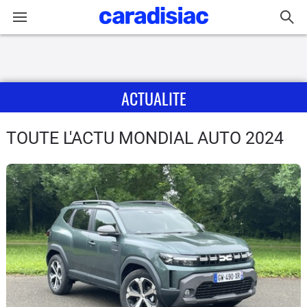
Connexion / Inscription
ACTUALITE
Accueil
Actu
TOUTE L'ACTU MONDIAL AUTO 2024
Essais
Guide
d'achat
Electriques
Utilitaires