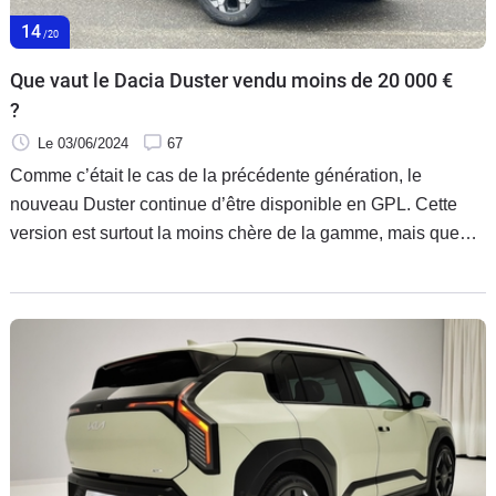
Flottes
14
/20
Auto
Que vaut le Dacia Duster vendu moins de 20 000 €
Services
?
Le 03/06/2024
67
Forum
Comme c’était le cas de la précédente génération, le
nouveau Duster continue d’être disponible en GPL. Cette
Moto
version est surtout la moins chère de la gamme, mais que
vaut-elle sur la route ?
Marques