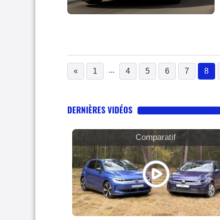
...
«
1
4
5
6
7
8
(c
DERNIÈRES VIDÉOS
Comparatif