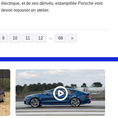
électrique, et de ses dérivés, estampillée Porsche vont
devoir repasser en atelier.
...
9
10
11
12
68
»
urrent)