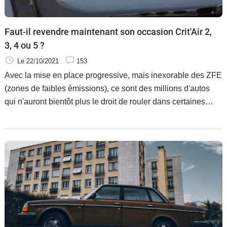
Faut-il revendre maintenant son occasion Crit'Air 2,
3, 4 ou 5 ?
Le 22/10/2021
153
Avec la mise en place progressive, mais inexorable des ZFE
(zones de faibles émissions), ce sont des millions d'autos
qui n'auront bientôt plus le droit de rouler dans certaines
agglomérations. Les acheteurs n'en voudront plus, et elles
perdront de la valeur. Faut-il donc les revendre dès à présent
? Pour éviter la Bérézina ? Caradisiac fait le point.