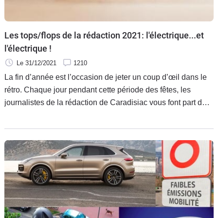
Flottes
Auto
Les tops/flops de la rédaction 2021: l'électrique...et
Services
l'électrique !
Le 31/12/2021
1210
Forum
La fin d’année est l’occasion de jeter un coup d’œil dans le
rétro. Chaque jour pendant cette période des fêtes, les
Moto
journalistes de la rédaction de Caradisiac vous font part de
leurs enthousiasmes et de leurs coups de griffes.
Marques
Aujourd’hui, Pierre-Olivier Marie, rédacteur en chef adjoint
actualités, vous donne son top/flop 2021.