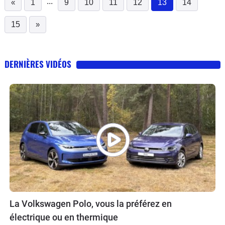
...
«
1
9
10
11
12
13
14
(current)
15
»
DERNIÈRES VIDÉOS
La Volkswagen Polo, vous la préférez en
électrique ou en thermique