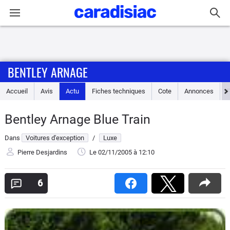
Connexion / Inscription
BENTLEY ARNAGE
Accueil
Accueil
Avis
Actu
Fiches techniques
Cote
Annonces
Actu
Bentley Arnage Blue Train
Essais
Dans
Voitures d'exception
/
Luxe
Guide
Pierre Desjardins
Le 02/11/2005
à 12:10
d'achat
6
Electriques
Utilitaires