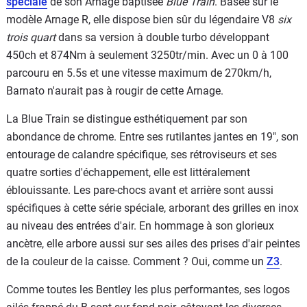
spéciale
de son Arnage baptisée
Blue Train
. Basée sur le
modèle Arnage R, elle dispose bien sûr du légendaire V8
six
trois quart
dans sa version à double turbo développant
450ch et 874Nm à seulement 3250tr/min. Avec un 0 à 100
parcouru en 5.5s et une vitesse maximum de 270km/h,
Barnato n'aurait pas à rougir de cette Arnage.
La Blue Train se distingue esthétiquement par son
abondance de chrome. Entre ses rutilantes jantes en 19", son
entourage de calandre spécifique, ses rétroviseurs et ses
quatre sorties d'échappement, elle est littéralement
éblouissante. Les pare-chocs avant et arrière sont aussi
spécifiques à cette série spéciale, arborant des grilles en inox
au niveau des entrées d'air. En hommage à son glorieux
ancètre, elle arbore aussi sur ses ailes des prises d'air peintes
de la couleur de la caisse. Comment ? Oui, comme un
Z3
.
Comme toutes les Bentley les plus performantes, ses logos