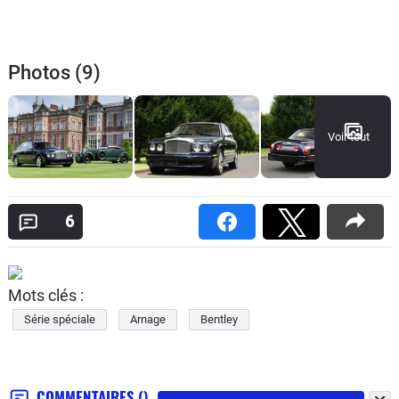
Photos (9)
Voir tout
6
Mots clés :
Série spéciale
Arnage
Bentley
COMMENTAIRES
()