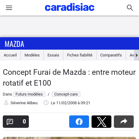
Connexion / Inscription
MAZDA
Accueil
Accueil
Modèles
Essais
Fiches fiabilité
Comparatifs
Avis
Actu
Concept Furai de Mazda : entre moteur
Essais
rotatif et E100
Guide
Dans
Futurs modèles
/
Concept-cars
d'achat
Séverine Alibeu
Le 11/02/2008
à 09:21
Electriques
0
Utilitaires