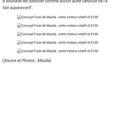
a souhaité les associer comme aucun autre véhicule ne l'a
fait auparavant
".
(
Source et Photos : Mazda
)