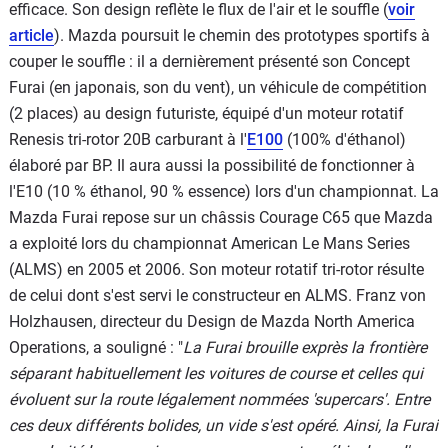
efficace. Son design reflète le flux de l'air et le souffle (
voir
article
). Mazda poursuit le chemin des prototypes sportifs à
couper le souffle : il a dernièrement présenté son Concept
Furai (en japonais, son du vent), un véhicule de compétition
(2 places) au design futuriste, équipé d'un moteur rotatif
Renesis tri-rotor 20B carburant à l'
E100
(100% d'éthanol)
élaboré par BP. Il aura aussi la possibilité de fonctionner à
l'E10 (10 % éthanol, 90 % essence) lors d'un championnat. La
Mazda Furai repose sur un châssis Courage C65 que Mazda
a exploité lors du championnat American Le Mans Series
(ALMS) en 2005 et 2006. Son moteur rotatif tri-rotor résulte
de celui dont s'est servi le constructeur en ALMS. Franz von
Holzhausen, directeur du Design de Mazda North America
Operations, a souligné : "
La Furai brouille exprès la frontière
séparant habituellement les voitures de course et celles qui
évoluent sur la route légalement nommées 'supercars'. Entre
ces deux différents bolides, un vide s'est opéré. Ainsi, la Furai