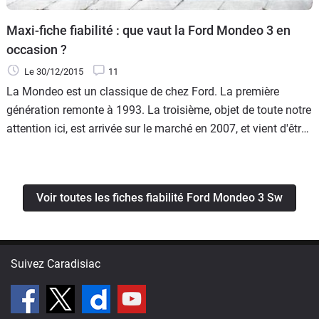
Maxi-fiche fiabilité : que vaut la Ford Mondeo 3 en
occasion ?
Le 30/12/2015
11
La Mondeo est un classique de chez Ford. La première
génération remonte à 1993. La troisième, objet de toute notre
attention ici, est arrivée sur le marché en 2007, et vient d'être
mise à la retraite par une 4e génération prometteuse. Mais
revenons à cette Mondeo 3. Piquée au "Kinetic Design", elle
est assez affûtée esthétiquement, mais fait massive. Grande,
Voir toutes les fiches fiabilité Ford Mondeo 3 Sw
elle l'est c'est certain, ce qui lui permet en conséquence d'être
parmi les familiales les plus logeables du marché, y compris
au niveau du coffre. Habitable donc, mais aussi bien
équipée, dans la tradition Ford. Ses prestations routières sont
Suivez Caradisiac
très satisfaisantes. Elle fait la part belle au confort, plus qu'à
l'efficacité pure, mais reste agréable à mener sur petites
routes. La finition est dans la norme. Il existe une version