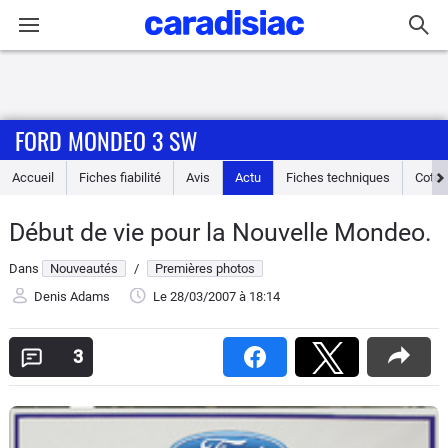
Connexion / Inscription
FORD MONDEO 3 SW
Accueil
Accueil
Fiches fiabilité
Avis
Actu
Fiches techniques
Cote
Actu
Début de vie pour la Nouvelle Mondeo.
Essais
Dans
Nouveautés
/
Premières photos
Guide
Denis Adams
Le 28/03/2007
à 18:14
d'achat
3
Electriques
Utilitaires