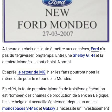
Flottes
Auto
Services
Forum
A l'heure du choix de l'auto à mettre aux enchères,
Ford
n'a
Moto
pas du tergiverser longtemps. Entre une
Shelby GT-H
et la
dernière Mondéo, ils ont choisi. Normal.
Marques
Et après
le retour de MG
, hier, les fans pourront noter la
même date pour le retour de la Mondéo.
En effet, la toute première Mondéo de troisième génération
est "tombée" des chaines de production de Genk en Belgique.
Le site belge qui accueille également depuis un an les
monospaces
S-Max
et
Galaxy
a nécessité un investissement