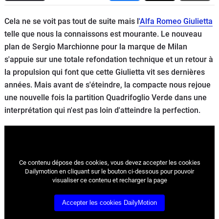
Flottes
Cela ne se voit pas tout de suite mais l
'Alfa Romeo Giulietta
Auto
telle que nous la connaissons est mourante. Le nouveau
plan de Sergio Marchionne pour la marque de Milan
Services
s'appuie sur une totale refondation technique et un retour à
la propulsion qui font que cette Giulietta vit ses dernières
Forum
années. Mais avant de s'éteindre, la compacte nous rejoue
une nouvelle fois la partition Quadrifoglio Verde dans une
Moto
interprétation qui n'est pas loin d'atteindre la perfection.
Marques
Ce contenu dépose des cookies, vous devez accepter les cookies
Dailymotion en cliquant sur le bouton ci-dessous pour pouvoir
visualiser ce contenu et recharger la page
Accepter les cookies DailyMotion