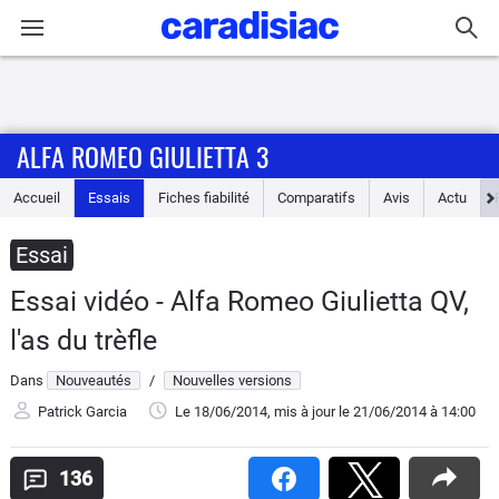
Connexion / Inscription
ALFA ROMEO GIULIETTA 3
Accueil
Accueil
Essais
Fiches fiabilité
Comparatifs
Avis
Actu
Actu
Essai
Essais
Essai vidéo - Alfa Romeo Giulietta QV,
Guide
l'as du trèfle
d'achat
Dans
Nouveautés
/
Nouvelles versions
Electriques
Patrick Garcia
Le 18/06/2014
, mis à jour
le 21/06/2014
à 14:00
Utilitaires
136