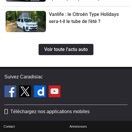
de ce break de chasse sera limitée à
70 exemplaires.
Vanlife : le Citroën Type Holidays
sera-t-il le tube de l’été ?
Voir toute l'actu auto
Suivez Caradisiac
Téléchargez nos applications mobiles
Contact
Annonceurs