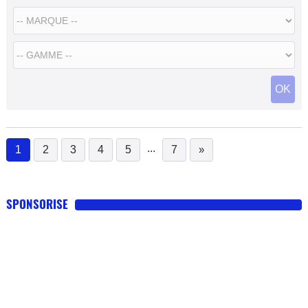
OK
...
1
2
3
4
5
7
»
(current)
SPONSORISE