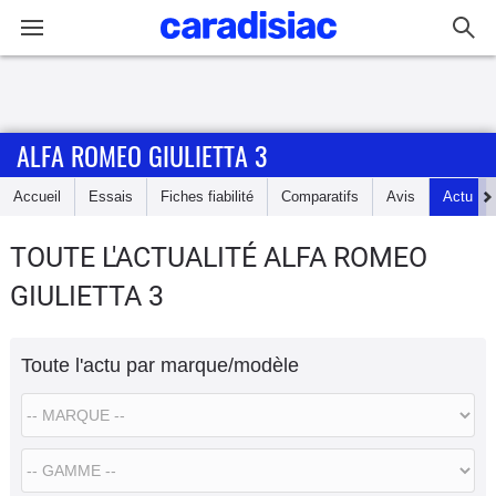
Connexion / Inscription
ALFA ROMEO GIULIETTA 3
Accueil
Accueil
Essais
Fiches fiabilité
Comparatifs
Avis
Actu
Actu
TOUTE L'ACTUALITÉ ALFA ROMEO
Essais
GIULIETTA 3
Guide
d'achat
Toute l'actu par marque/modèle
Electriques
Utilitaires