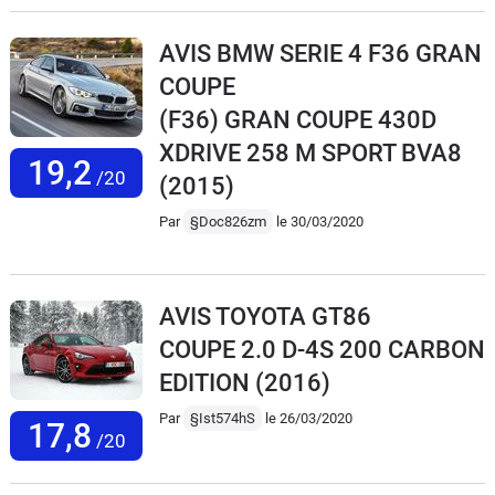
AVIS BMW SERIE 4 F36 GRAN
COUPE
(F36) GRAN COUPE 430D
XDRIVE 258 M SPORT BVA8
19,2
/20
(2015)
Par
§Doc826zm
le 30/03/2020
AVIS TOYOTA GT86
COUPE 2.0 D-4S 200 CARBON
EDITION
(2016)
Par
§Ist574hS
le 26/03/2020
17,8
/20