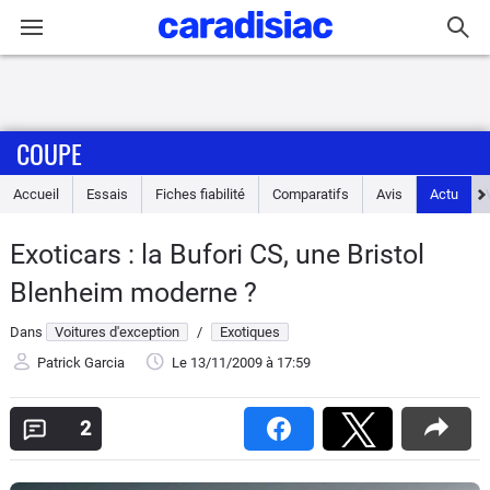
Connexion / Inscription
COUPE
Accueil
Accueil
Essais
Fiches fiabilité
Comparatifs
Avis
Actu
Actu
Exoticars : la Bufori CS, une Bristol
Essais
Blenheim moderne ?
Guide
Dans
Voitures d'exception
/
Exotiques
d'achat
Patrick Garcia
Le 13/11/2009
à 17:59
Electriques
2
Utilitaires