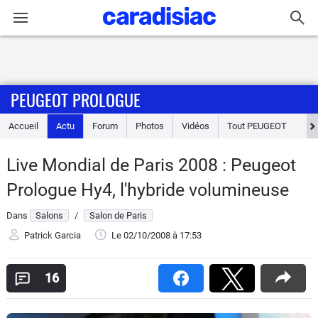
Connexion / Inscription
PEUGEOT PROLOGUE
Accueil
Accueil
Actu
Forum
Photos
Vidéos
Tout
PEUGEOT
Actu
Live Mondial de Paris 2008 : Peugeot
Essais
Prologue Hy4, l'hybride volumineuse
Guide
Dans
Salons
/
Salon de Paris
d'achat
Patrick Garcia
Le 02/10/2008
à 17:53
Electriques
16
Utilitaires