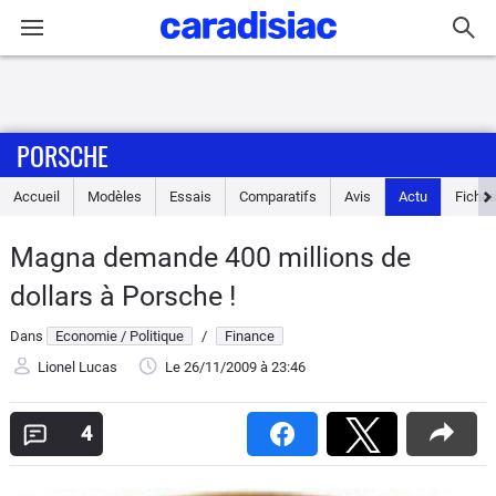
Connexion / Inscription
PORSCHE
Accueil
Accueil
Modèles
Essais
Comparatifs
Avis
Actu
Fiches
Actu
Magna demande 400 millions de
Essais
dollars à Porsche !
Guide
Dans
Economie / Politique
/
Finance
d'achat
Lionel Lucas
Le 26/11/2009
à 23:46
Electriques
4
Utilitaires