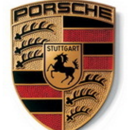
Flottes
Auto
Services
Forum
Moto
Marques